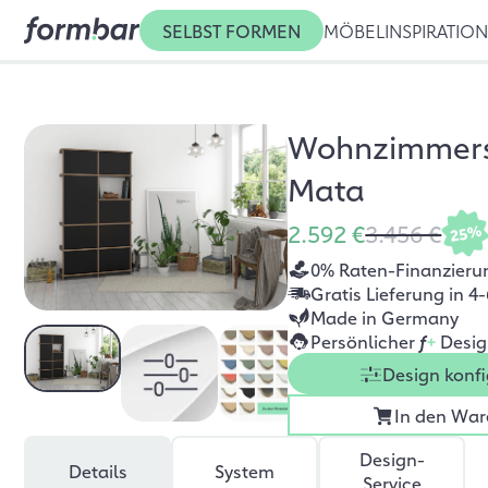
SELBST FORMEN
MÖBEL
INSPIRATIO
Wohnzimmer
Mata
2.592 €
3.456 €
25%
0% Raten-Finanzieru
Gratis Lieferung in 
Made in Germany
Persönlicher
f
+
Desig
Design konfi
In den War
Design-
Details
System
Service