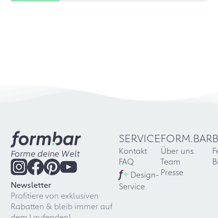
SERVICE
FORM.BAR
Kontakt
Über uns
F
Forme deine Welt
FAQ
Team
B
f
+
Presse
Design-
Newsletter
Service
Profitiere von exklusiven
Rabatten & bleib immer auf
dem Laufenden!