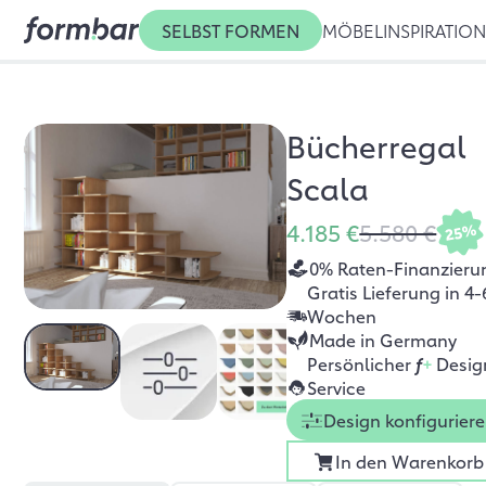
SELBST FORMEN
MÖBEL
INSPIRATIO
Bücherregal
Scala
4.185 €
5.580 €
25%
0% Raten-Finanzieru
Gratis Lieferung in 4-
Wochen
Made in Germany
Persönlicher
f
+
Desig
Service
Design konfigurier
In den Warenkorb