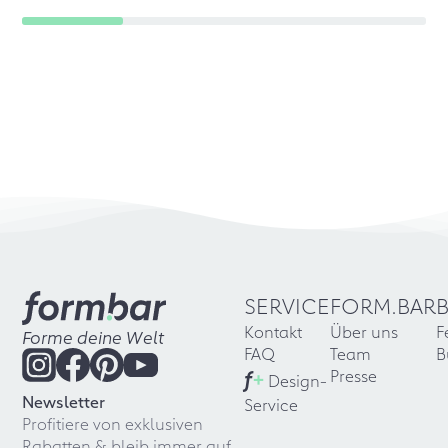
SERVICE
FORM.BAR
Kontakt
Über uns
F
Forme deine Welt
FAQ
Team
B
f
+
Presse
Design-
Newsletter
Service
Profitiere von exklusiven
Rabatten & bleib immer auf