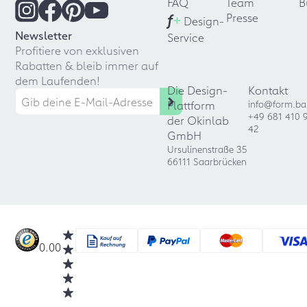
FAQ
Team
B
f
+
Presse
Design-
Newsletter
Service
Profitiere von exklusiven
Rabatten & bleib immer auf
dem Laufenden!
Die Design-
Kontakt
Plattform
info@form.ba
+49 681 410 
der Okinlab
42
GmbH
Ursulinenstraße 35
66111 Saarbrücken
0.00