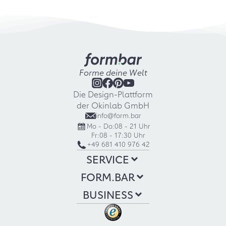
Forme deine Welt
Die Design-Plattform
der Okinlab GmbH
info@form.bar
Mo - Do:
08 - 21 Uhr
Fr:
08 - 17:30 Uhr
+49 681 410 976 42
SERVICE
FORM.BAR
BUSINESS