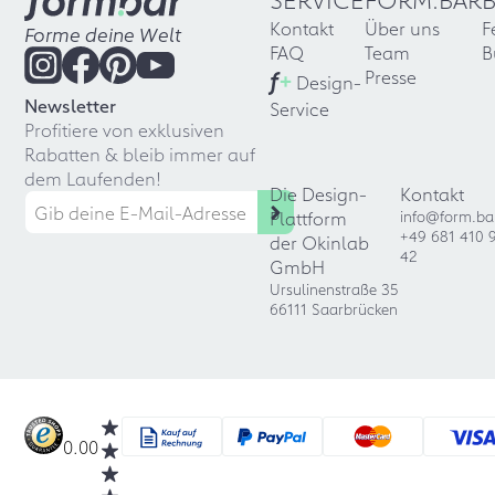
Kontakt
Über uns
F
Forme deine Welt
FAQ
Team
B
f
+
Presse
Design-
Newsletter
Service
Profitiere von exklusiven
Rabatten & bleib immer auf
dem Laufenden!
Die Design-
Kontakt
Plattform
info@form.ba
+49 681 410 
der Okinlab
42
GmbH
Ursulinenstraße 35
66111 Saarbrücken
0.00