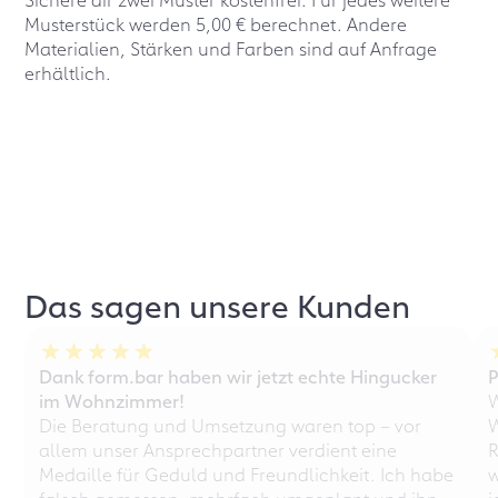
Musterstück werden 5,00 € berechnet. Andere
Materialien, Stärken und Farben sind auf Anfrage
erhältlich.
Das sagen unsere Kunden
Dank form.bar haben wir jetzt echte Hingucker
P
im Wohnzimmer!
W
Die Beratung und Umsetzung waren top – vor
W
allem unser Ansprechpartner verdient eine
R
Medaille für Geduld und Freundlichkeit. Ich habe
w
falsch gemessen, mehrfach umgeplant und ihn
i