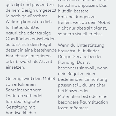
gefertigt und passend zu
für Schritt anpassen. Das
deinem Design umgesetzt.
hilft dir, bessere
Je nach gewünschter
Entscheidungen zu
Wirkung kannst du dich
treffen, weil du dein Möbel
für helle, dunkle,
nicht nur abstrakt planst,
natürliche oder farbige
sondern visuell erlebst.
Oberflächen entscheiden.
So lässt sich dein Regal
Wenn du Unterstützung
dezent in eine bestehende
brauchst, hilft dir der
Einrichtung integrieren
Design-Service bei der
oder bewusst als Akzent
Planung. Das ist
einsetzen.
besonders sinnvoll, wenn
dein Regal zu einer
Gefertigt wird dein Möbel
bestehenden Einrichtung
von erfahrenen
passen soll, du unsicher
Schreinerpartnern.
bei Maßen oder
Dadurch verbindet
Materialien bist oder eine
form.bar digitale
besondere Raumsituation
Gestaltung mit
lösen möchtest.
handwerklicher