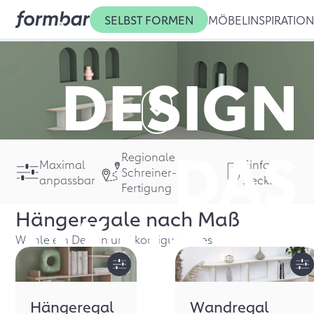
SELBST FORMEN
MÖBEL
INSPIRATIO
DESIGN
DAS
Regionale
Maximal
Einfach
Schreiner-
anpassbar
steckbar
Fertigung
Hängeregale
nach Maß
HÄNGEN
Wähle ein Design und konfiguriere es
Hängeregal
Wandregal