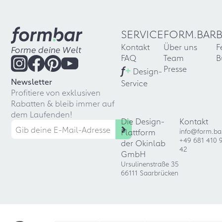
SERVICE
FORM.BAR
Kontakt
Über uns
F
Forme deine Welt
FAQ
Team
B
f
+
Presse
Design-
Newsletter
Service
Profitiere von exklusiven
Rabatten & bleib immer auf
dem Laufenden!
Die Design-
Kontakt
Plattform
info@form.ba
+49 681 410 
der Okinlab
42
GmbH
Ursulinenstraße 35
66111 Saarbrücken