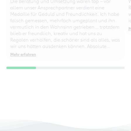
Die Beratung und Umsetzung waren top – vor
W
allem unser Ansprechpartner verdient eine
R
Medaille für Geduld und Freundlichkeit. Ich habe
w
falsch gemessen, mehrfach umgeplant und ihn
i
vermutlich in den Wahnsinn getrieben… trotzdem
M
blieb er freundlich, kreativ und hat uns zu
Regalen verholfen, die schöner sind als alles, was
wir uns hätten ausdenken können. Absolute
Empfehlung – auch für chaotische
Mehr erfahren
Perfektionisten!