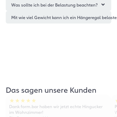
Was sollte ich bei der Belastung beachten?
Mit wie viel Gewicht kann ich ein Hängeregal belast
Das sagen unsere Kunden
Dank form.bar haben wir jetzt echte Hingucker
P
im Wohnzimmer!
W