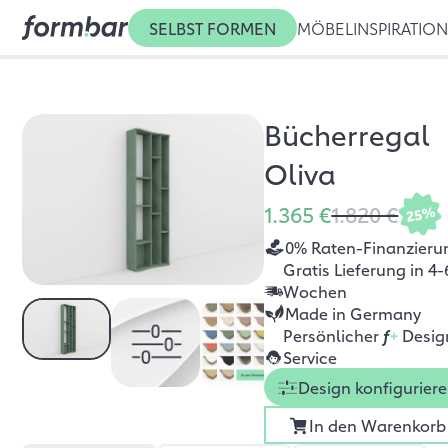
SELBST FORMEN
MÖBEL
INSPIRATIO
Bücherregal
Oliva
1.365 €
1.820 €
25%
0% Raten-Finanzieru
Gratis Lieferung in 4-
Wochen
Made in Germany
Persönlicher
f
+
Desig
Service
Design konfigurier
In den Warenkorb