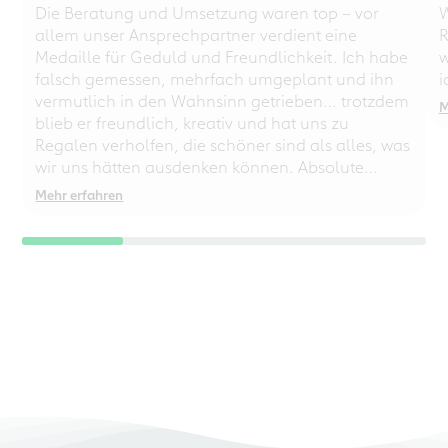
Die Beratung und Umsetzung waren top – vor
W
allem unser Ansprechpartner verdient eine
R
Medaille für Geduld und Freundlichkeit. Ich habe
w
falsch gemessen, mehrfach umgeplant und ihn
i
vermutlich in den Wahnsinn getrieben… trotzdem
M
blieb er freundlich, kreativ und hat uns zu
Regalen verholfen, die schöner sind als alles, was
wir uns hätten ausdenken können. Absolute
Empfehlung – auch für chaotische
Mehr erfahren
Perfektionisten!