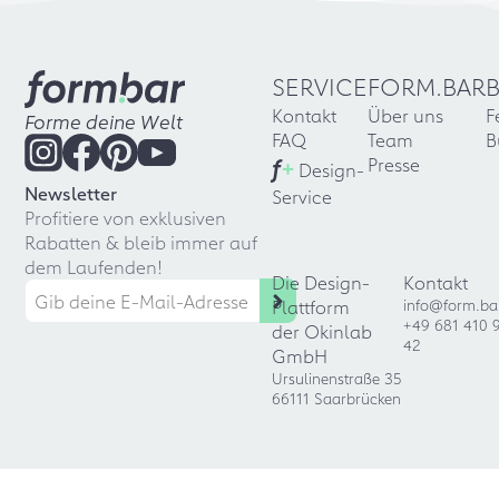
SERVICE
FORM.BAR
Kontakt
Über uns
F
Forme deine Welt
FAQ
Team
B
f
+
Presse
Design-
Newsletter
Service
Profitiere von exklusiven
Rabatten & bleib immer auf
dem Laufenden!
Die Design-
Kontakt
Plattform
info@form.ba
+49 681 410 
der Okinlab
42
GmbH
Ursulinenstraße 35
66111 Saarbrücken