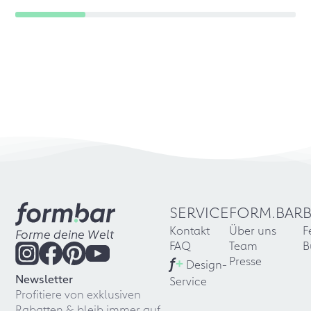
SERVICE
FORM.BAR
Kontakt
Über uns
F
Forme deine Welt
FAQ
Team
B
f
+
Presse
Design-
Newsletter
Service
Profitiere von exklusiven
Rabatten & bleib immer auf