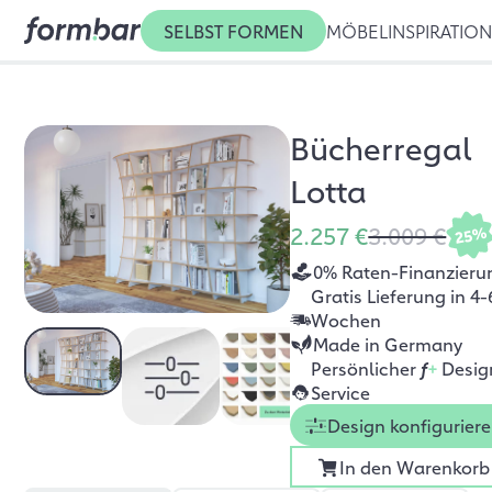
SELBST FORMEN
MÖBEL
INSPIRATIO
Bücherregal
Lotta
2.257 €
3.009 €
25%
0% Raten-Finanzieru
Gratis Lieferung in 4-
Wochen
Made in Germany
Persönlicher
f
+
Desig
Service
Design konfigurier
In den Warenkorb