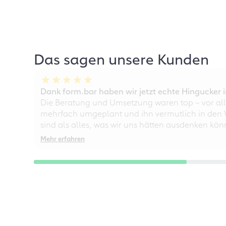
Das sagen unsere Kunden
Dank form.bar haben wir jetzt echte Hingucke
Die Beratung und Umsetzung waren top – vor all
mehrfach umgeplant und ihn vermutlich in den W
sind als alles, was wir uns hätten ausdenken kö
Mehr erfahren