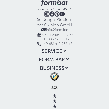
Forme deine Welt
Die Design-Plattform
der Okinlab GmbH
info@form.bar
Mo - Do:
08 - 21 Uhr
Fr:
08 - 17:30 Uhr
+49 681 410 976 42
SERVICE
FORM.BAR
BUSINESS
0.00