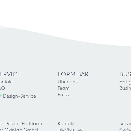
ERVICE
FORM.BAR
BUS
ontakt
Über uns
Ferti
AQ
Team
Busin
+
Presse
Design-Service
ie Design-Plattform
Kontakt
Servi
er Okinlab GmbH
info@form.bar
Monta