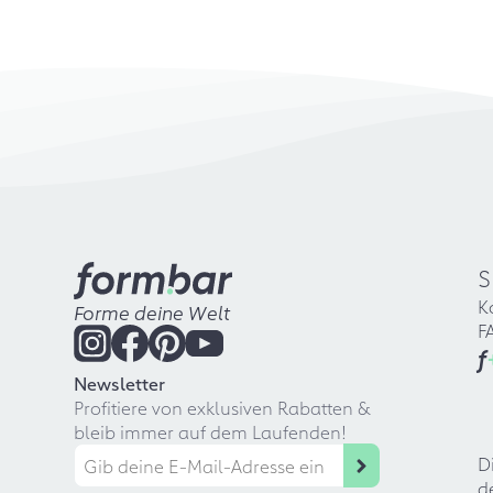
S
K
Forme deine Welt
F
f
Newsletter
Profitiere von exklusiven Rabatten &
bleib immer auf dem Laufenden!
D
d