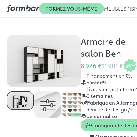
FORMEZ VOUS-MÊME
MEUBLES
INSP
Armoire de
salon Ben
8 926 €
11 901 €
25%
Financement en 0%
d’intérêt
Livraison gratuite en 
6 semaines
Fabriqué en Allemag
Service de design
f
+
personnalisé
Configurer le desig
Ajouter au panier