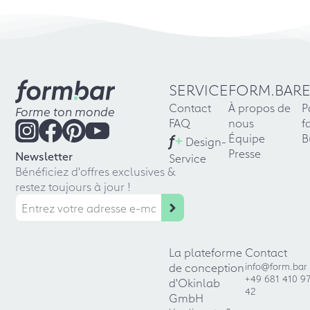
SERVICE
FORM.BAR
Contact
À propos de
P
Forme ton monde
FAQ
nous
f
f
+
Équipe
B
Design-
Presse
Newsletter
Service
Bénéficiez d'offres exclusives &
restez toujours à jour !
La plateforme
Contact
de conception
info@form.bar
+49 681 410 9
d'Okinlab
42
GmbH