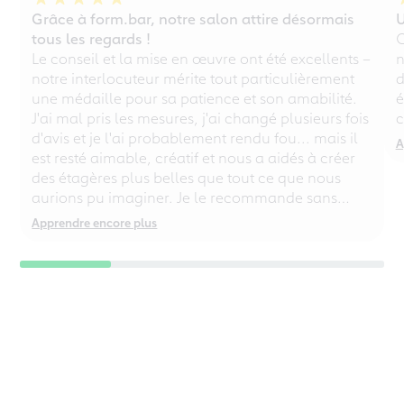
Grâce à form.bar, notre salon attire désormais
U
tous les regards !
C
Le conseil et la mise en œuvre ont été excellents –
n
notre interlocuteur mérite tout particulièrement
d
une médaille pour sa patience et son amabilité.
é
J'ai mal pris les mesures, j'ai changé plusieurs fois
c
d'avis et je l'ai probablement rendu fou... mais il
A
est resté aimable, créatif et nous a aidés à créer
des étagères plus belles que tout ce que nous
aurions pu imaginer. Je le recommande sans
réserve, même aux perfectionnistes chaotiques !
Apprendre encore plus