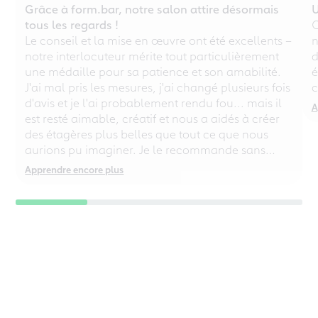
Grâce à form.bar, notre salon attire désormais
U
tous les regards !
C
Le conseil et la mise en œuvre ont été excellents –
n
notre interlocuteur mérite tout particulièrement
d
une médaille pour sa patience et son amabilité.
é
J'ai mal pris les mesures, j'ai changé plusieurs fois
c
d'avis et je l'ai probablement rendu fou... mais il
A
est resté aimable, créatif et nous a aidés à créer
des étagères plus belles que tout ce que nous
aurions pu imaginer. Je le recommande sans
réserve, même aux perfectionnistes chaotiques !
Apprendre encore plus