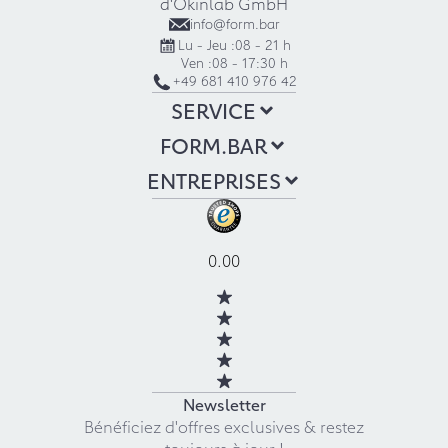
d'Okinlab GmbH
info@form.bar
Lu - Jeu :
08 - 21 h
Ven :
08 - 17:30 h
+49 681 410 976 42
SERVICE
FORM.BAR
ENTREPRISES
0.00
Newsletter
Bénéficiez d'offres exclusives & restez
toujours à jour !