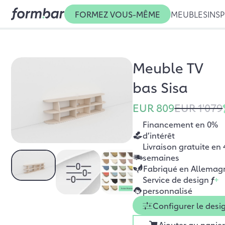
FORMEZ VOUS-MÊME
MEUBLES
INSP
Meuble TV
bas Sisa
EUR 809
EUR 1'079
Financement en 0%
d’intérêt
Livraison gratuite en 
semaines
Fabriqué en Allemag
Service de design
f
+
personnalisé
Configurer le desi
Ajouter au panie