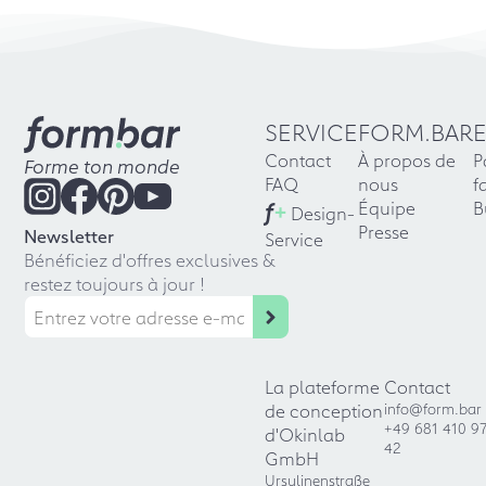
SERVICE
FORM.BAR
Contact
À propos de
P
Forme ton monde
FAQ
nous
f
f
+
Équipe
B
Design-
Presse
Newsletter
Service
Bénéficiez d'offres exclusives &
restez toujours à jour !
La plateforme
Contact
de conception
info@form.bar
+49 681 410 9
d'Okinlab
42
GmbH
Ursulinenstraße