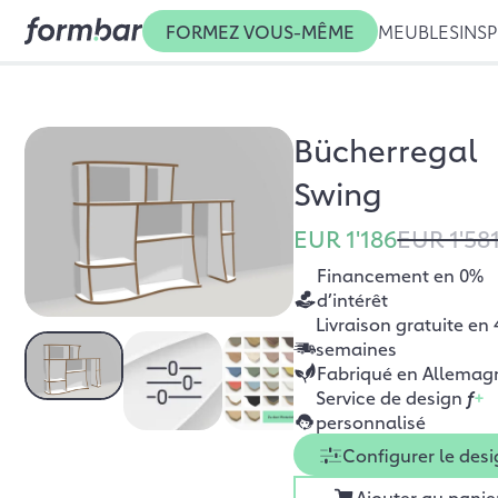
FORMEZ VOUS-MÊME
MEUBLES
INSP
Bücherregal
Swing
EUR 1'186
EUR 1'58
Financement en 0%
d’intérêt
Livraison gratuite en 
semaines
Fabriqué en Allemag
Service de design
f
+
personnalisé
Configurer le des
Ajouter au panie