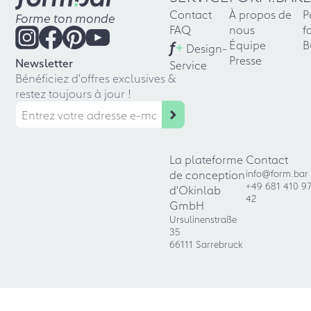
Contact
À propos de
P
Forme ton monde
FAQ
nous
f
f
+
Équipe
B
Design-
Presse
Newsletter
Service
Bénéficiez d'offres exclusives &
restez toujours à jour !
La plateforme
Contact
de conception
info@form.bar
+49 681 410 9
d'Okinlab
42
GmbH
Ursulinenstraße
35
66111 Sarrebruck