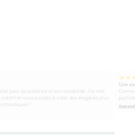
Une exé
lle pour sa patience et son amabilité. J'ai mal
Comme 
, créatif et nous a aidés à créer des étagères plus
parfait
s chaotiques !
Apprendr