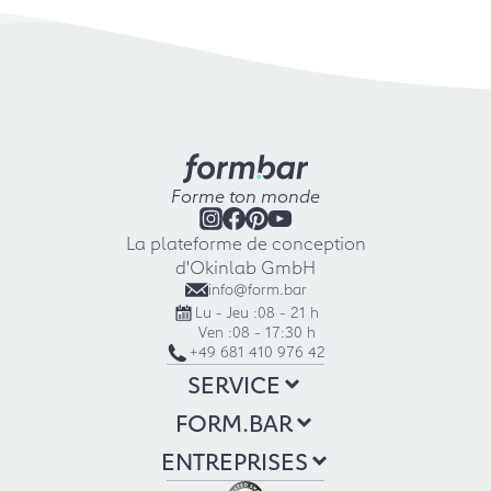
Forme ton monde
La plateforme de conception
d'Okinlab GmbH
info@form.bar
Lu - Jeu :
08 - 21 h
Ven :
08 - 17:30 h
+49 681 410 976 42
SERVICE
FORM.BAR
ENTREPRISES