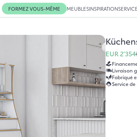
FORMEZ VOUS-MÊME
MEUBLES
INSPIRATION
SERVIC
Küchens
EUR 2'354
Financemen
Livraison 
Fabriqué 
Service de