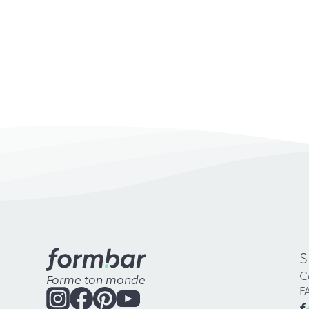
S
C
Forme ton monde
F
f