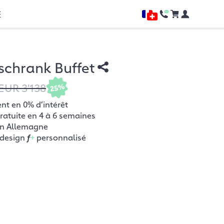
E
chrank Buffet
EUR 3'138
25%
t en 0% d’intérêt
gratuite en 4 à 6 semaines
en Allemagne
 design
f
+
personnalisé