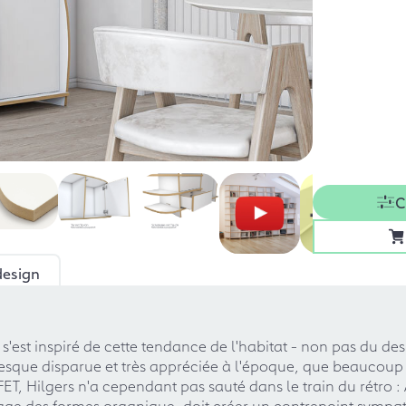
C
design
s'est inspiré de cette tendance de l'habitat - non pas du de
esque disparue et très appréciée à l'époque, que beaucoup 
T, Hilgers n'a cependant pas sauté dans le train du rétro : 
age des formes organique, doit créer un contrepoint sympat