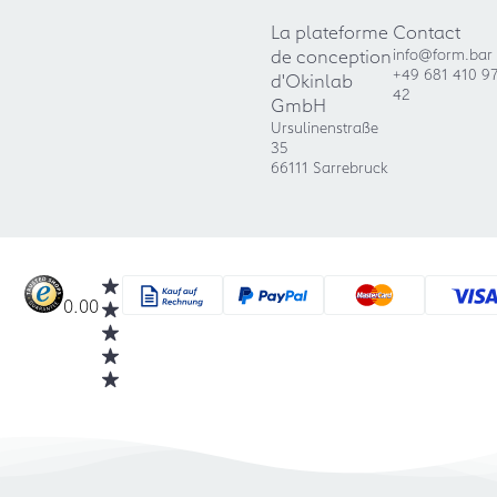
La plateforme
Contact
de conception
info@form.bar
+49 681 410 9
d'Okinlab
42
GmbH
Ursulinenstraße
35
66111 Sarrebruck
0.00