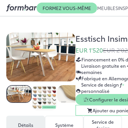
FORMEZ VOUS-MÊME
MEUBLES
INSP
Esstisch Insi
EUR 1'520
EUR 2'0
Financement en 0% d’
Livraison gratuite en 
semaines
Fabriqué en Allemag
Service de design
f
+
personnalisé
Configurer le des
Ajouter au pani
Service de
Détails
Système