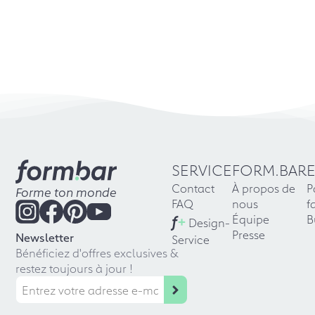
SERVICE
FORM.BAR
Contact
À propos de
P
Forme ton monde
FAQ
nous
f
f
+
Équipe
B
Design-
Presse
Newsletter
Service
Bénéficiez d'offres exclusives &
restez toujours à jour !