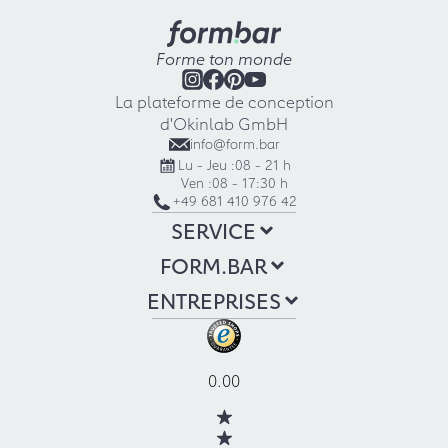
Forme ton monde
La plateforme de conception
d'Okinlab GmbH
info@form.bar
Lu - Jeu :
08 - 21 h
Ven :
08 - 17:30 h
+49 681 410 976 42
SERVICE
FORM.BAR
ENTREPRISES
0.00