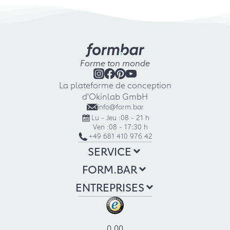
Forme ton monde
La plateforme de conception
d'Okinlab GmbH
info@form.bar
Lu - Jeu :
08 - 21 h
Ven :
08 - 17:30 h
+49 681 410 976 42
SERVICE
FORM.BAR
ENTREPRISES
0.00