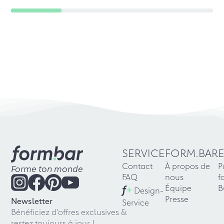
SERVICE
FORM.BAR
Contact
À propos de
P
Forme ton monde
FAQ
nous
f
f
+
Équipe
B
Design-
Presse
Newsletter
Service
Bénéficiez d'offres exclusives &
restez toujours à jour !