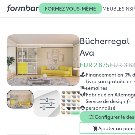
FORMEZ VOUS-MÊME
MEUBLES
INSP
Bücherregal
Ava
EUR 2'875
EUR 3'8
Financement en 0% d’
Livraison gratuite en 
semaines
Fabriqué en Allemag
Service de design
f
+
personnalisé
Configurer le des
Ajouter au pani