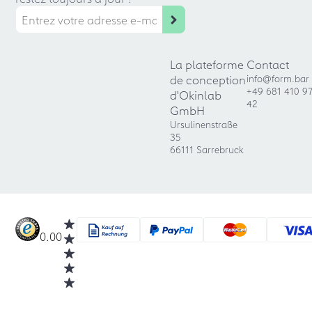
La plateforme
Contact
de conception
info@form.bar
+49 681 410 9
d'Okinlab
42
GmbH
Ursulinenstraße
35
66111 Sarrebruck
0.00