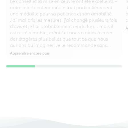
Le conseil et la mise en œuvre ont été excellents –
n
notre interlocuteur mérite tout particulièrement
d
une médaille pour sa patience et son amabilité.
é
J'ai mal pris les mesures, j'ai changé plusieurs fois
c
d'avis et je l'ai probablement rendu fou... mais il
A
est resté aimable, créatif et nous a aidés à créer
des étagères plus belles que tout ce que nous
aurions pu imaginer. Je le recommande sans
réserve, même aux perfectionnistes chaotiques !
Apprendre encore plus