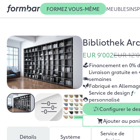
FORMEZ VOUS-MÊME
MEUBLES
INSP
Bibliothek Ar
EUR 9'002
EUR 12'
Financement en 0% d’
Livraison gratuite en 
semaines
Fabriqué en Allemag
Service de design
f
+
personnalisé
Configurer le de
Ajouter au pani
Service de
Détails
Système