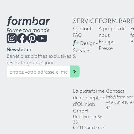
SERVICE
FORM.BAR
Contact
À propos de
P
Forme ton monde
FAQ
nous
f
f
+
Équipe
B
Design-
Presse
Newsletter
Service
Bénéficiez d'offres exclusives &
restez toujours à jour !
La plateforme
Contact
de conception
info@form.bar
+49 681 410 9
d'Okinlab
42
GmbH
Ursulinenstraße
35
66111 Sarrebruck