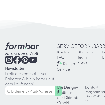
SERVICE
FORM.BAR
Kontakt
Über uns
F
Forme deine Welt
FAQ
Team
B
f
+
Presse
Design-
Newsletter
Service
Profitiere von exklusiven
Rabatten & bleib immer auf
dem Laufenden!
Die Design-
Kontakt
Plattform
info@form.ba
+49 681 410 
der Okinlab
42
GmbH