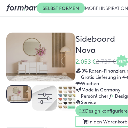
SELBST FORMEN
MÖBEL
INSPIRATIO
Sideboard
Nova
2.053 €
2.737 €
25%
0% Raten-Finanzieru
Gratis Lieferung in 4-
Wochen
Made in Germany
Persönlicher
f
+
Desig
Service
Design konfigurier
In den Warenkorb