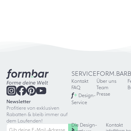
SERVICE
FORM.BAR
Kontakt
Über uns
F
Forme deine Welt
FAQ
Team
B
f
+
Presse
Design-
Newsletter
Service
Profitiere von exklusiven
Rabatten & bleib immer auf
dem Laufenden!
Die Design-
Kontakt
info@form.ba