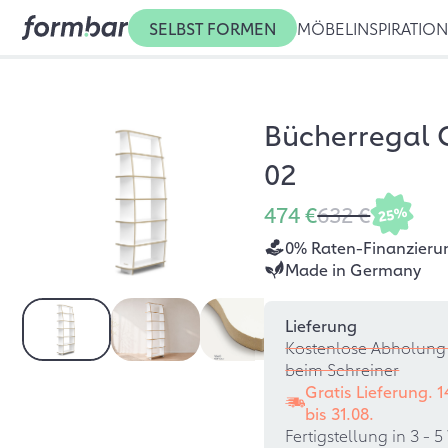
SELBST FORMEN
MÖBEL
INSPIRATIO
Bücherregal 
02
474 €
632 €
25%
0% Raten-Finanzieru
Made in Germany
Lieferung
Kostenlose Abholung 
beim Schreiner
Gratis Lieferung. 
bis
31.08.
Fertigstellung in 3 -