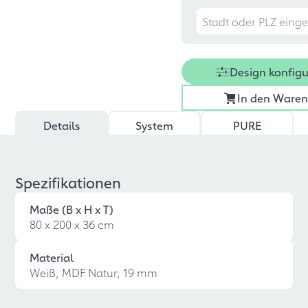
Design konfigu
In den Ware
Details
System
PURE
Spezifikationen
Maße (B x H x T)
80 x 200 x 36 cm
Material
Weiß, MDF Natur, 19 mm