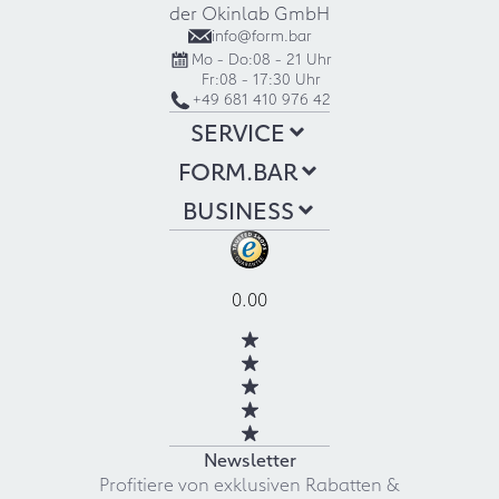
der Okinlab GmbH
info@form.bar
Mo - Do:
08 - 21 Uhr
Fr:
08 - 17:30 Uhr
+49 681 410 976 42
SERVICE
FORM.BAR
BUSINESS
0.00
Newsletter
Profitiere von exklusiven Rabatten &