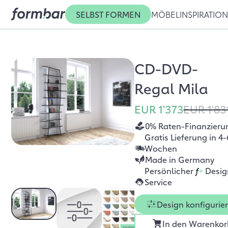
SELBST FORMEN
MÖBEL
INSPIRATIO
CD-DVD-
Regal Mila
EUR 1'373
EUR 1'83
0% Raten-Finanzieru
Gratis Lieferung in 4-
Wochen
Made in Germany
Persönlicher
f
+
Desig
Service
Design konfigurie
In den Warenkor