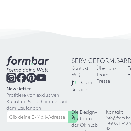
SERVICE
FORM.BAR
Kontakt
Über uns
F
Forme deine Welt
FAQ
Team
B
f
+
Presse
Design-
Newsletter
Service
Profitiere von exklusiven
Rabatten & bleib immer auf
dem Laufenden!
Die Design-
Kontakt
Plattform
info@form.ba
+49 681 410 
der Okinlab
42