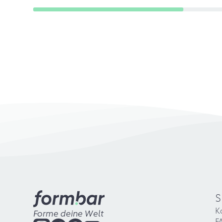
S
K
Forme deine Welt
F