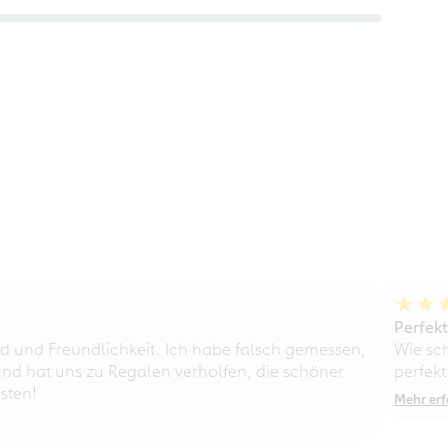
Perfek
d und Freundlichkeit. Ich habe falsch gemessen,
Wie sc
nd hat uns zu Regalen verholfen, die schöner
perfekt
sten!
Mehr erf