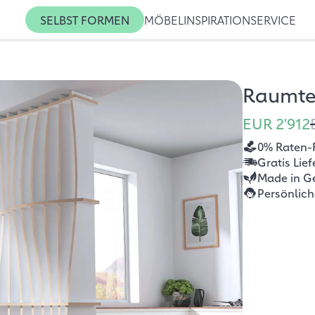
SELBST FORMEN
MÖBEL
INSPIRATION
SERVICE
Raumtei
EUR 2'912
0% Raten-
Gratis Lie
Made in G
Persönlic