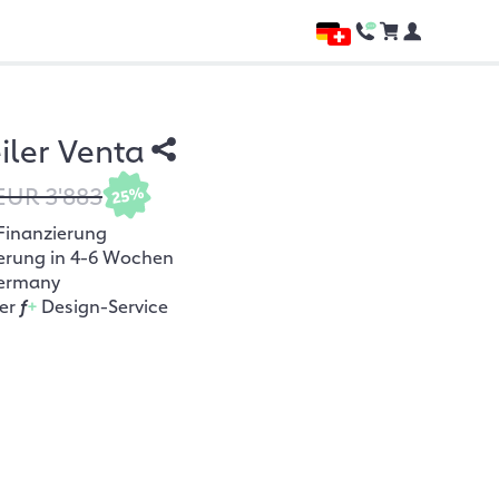
ler Venta
EUR 3'883
25%
Finanzierung
ferung in 4-6 Wochen
ermany
her
f
+
Design-Service