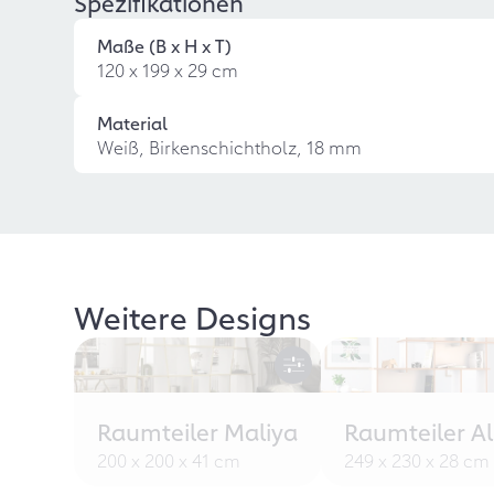
Spezifikationen
Maße (B x H x T)
120 x 199 x 29 cm
Material
Weiß, Birkenschichtholz, 18 mm
Weitere Designs
Raumteiler Maliya
Raumteiler Al
200 x 200 x 41 cm
249 x 230 x 28 cm