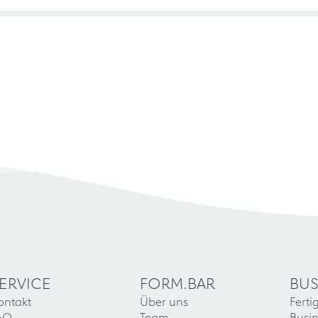
ERVICE
FORM.BAR
BUS
ontakt
Über uns
Ferti
AQ
Team
Busin