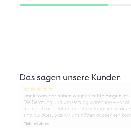
Das sagen unsere Kunden
Dank form.bar haben wir jetzt echte Hingucke
Die Beratung und Umsetzung waren top – vor all
mehrfach umgeplant und ihn vermutlich in den W
sind als alles, was wir uns hätten ausdenken kö
Mehr erfahren