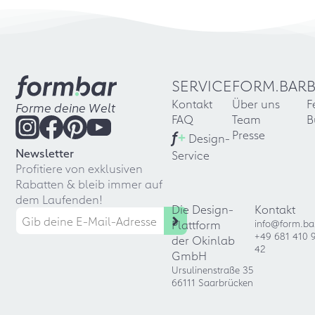
SERVICE
FORM.BAR
Kontakt
Über uns
F
Forme deine Welt
FAQ
Team
B
f
+
Presse
Design-
Newsletter
Service
Profitiere von exklusiven
Rabatten & bleib immer auf
dem Laufenden!
Die Design-
Kontakt
Plattform
info@form.ba
+49 681 410 
der Okinlab
42
GmbH
Ursulinenstraße 35
66111 Saarbrücken