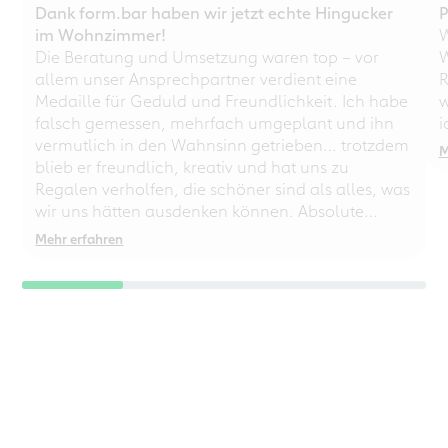
Dank form.bar haben wir jetzt echte Hingucker
P
im Wohnzimmer!
W
Die Beratung und Umsetzung waren top – vor
W
allem unser Ansprechpartner verdient eine
R
Medaille für Geduld und Freundlichkeit. Ich habe
w
falsch gemessen, mehrfach umgeplant und ihn
i
vermutlich in den Wahnsinn getrieben… trotzdem
M
blieb er freundlich, kreativ und hat uns zu
Regalen verholfen, die schöner sind als alles, was
wir uns hätten ausdenken können. Absolute
Empfehlung – auch für chaotische
Mehr erfahren
Perfektionisten!