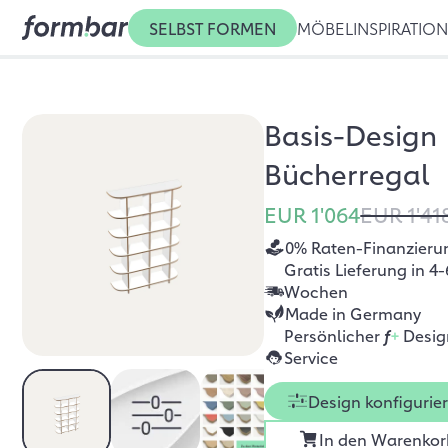
SELBST FORMEN
MÖBEL
INSPIRATIO
Basis-Design
Bücherregal
EUR 1'064
EUR 1'41
0% Raten-Finanzieru
Gratis Lieferung in 4-
Wochen
Made in Germany
Persönlicher
f
+
Desig
Service
Design konfigurie
In den Warenkor