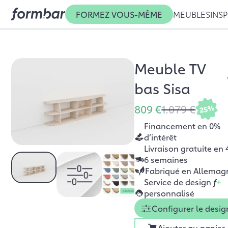
FORMEZ VOUS-MÊME
MEUBLES
INSP
Meuble TV
bas Sisa
809 €
1.079 €
25%
Financement en 0%
d’intérêt
Livraison gratuite en 
6 semaines
Fabriqué en Allemag
Service de design
f
+
personnalisé
Configurer le desig
Ajouter au panier