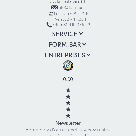
d'Okinlab GmbH
info@form.bar
Lu - Jeu :
08 - 21 h
Ven :
08 - 17:30 h
+49 681 410 976 42
SERVICE
FORM.BAR
ENTREPRISES
0.00
Newsletter
Bénéficiez d'offres exclusives & restez
toujours à jour !