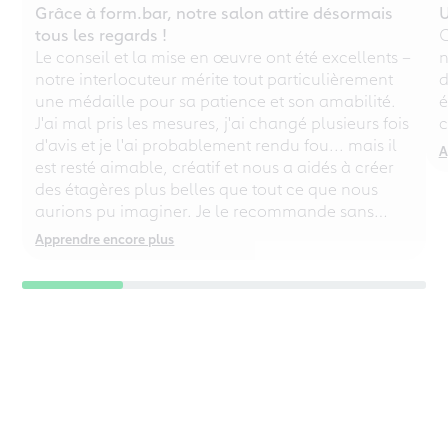
Grâce à form.bar, notre salon attire désormais
U
tous les regards !
C
Le conseil et la mise en œuvre ont été excellents –
n
notre interlocuteur mérite tout particulièrement
d
une médaille pour sa patience et son amabilité.
é
J'ai mal pris les mesures, j'ai changé plusieurs fois
c
d'avis et je l'ai probablement rendu fou... mais il
A
est resté aimable, créatif et nous a aidés à créer
des étagères plus belles que tout ce que nous
aurions pu imaginer. Je le recommande sans
réserve, même aux perfectionnistes chaotiques !
Apprendre encore plus