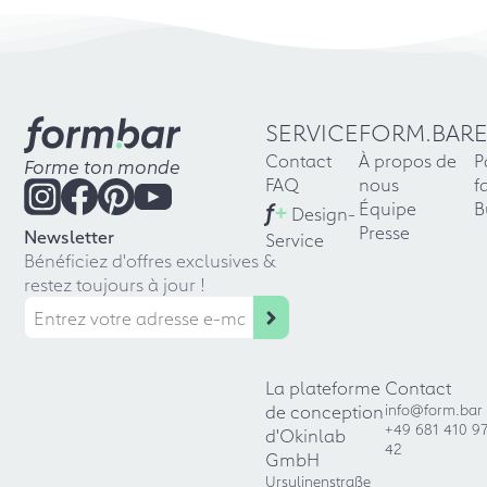
SERVICE
FORM.BAR
Contact
À propos de
P
Forme ton monde
FAQ
nous
f
f
+
Équipe
B
Design-
Presse
Newsletter
Service
Bénéficiez d'offres exclusives &
restez toujours à jour !
La plateforme
Contact
de conception
info@form.bar
+49 681 410 9
d'Okinlab
42
GmbH
Ursulinenstraße