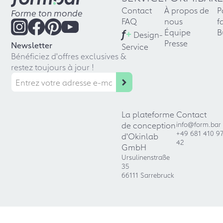
Contact
À propos de
P
Forme ton monde
FAQ
nous
f
f
+
Équipe
B
Design-
Presse
Newsletter
Service
Bénéficiez d'offres exclusives &
restez toujours à jour !
La plateforme
Contact
de conception
info@form.bar
+49 681 410 9
d'Okinlab
42
GmbH
Ursulinenstraße
35
66111 Sarrebruck