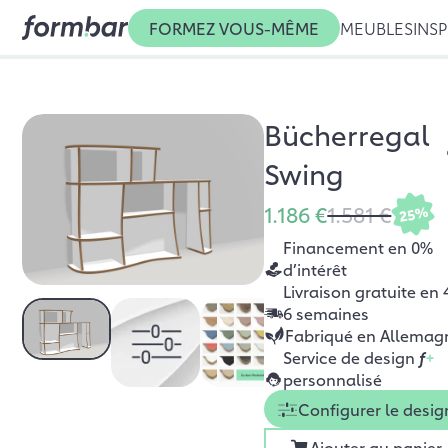
FORMEZ VOUS-MÊME
MEUBLES
INSP
Bücherregal
Swing
1.186 €
1.581 €
25%
Financement en 0%
d’intérêt
Livraison gratuite en 
6 semaines
Fabriqué en Allemag
Service de design
f
+
personnalisé
Configurer le desig
Ajouter au panier