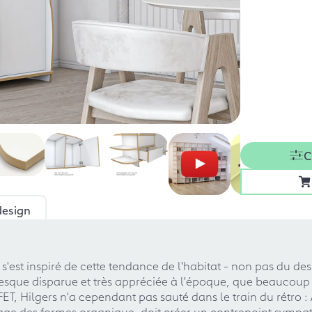
C
design
s'est inspiré de cette tendance de l'habitat - non pas du de
esque disparue et très appréciée à l'époque, que beaucoup 
T, Hilgers n'a cependant pas sauté dans le train du rétro : 
age des formes organique, doit créer un contrepoint sympat