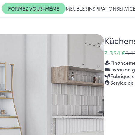
FORMEZ VOUS-MÊME
MEUBLES
INSPIRATION
SERVIC
Küchens
2.354 €
3.1
Financemen
Livraison 
Fabriqué 
Service de