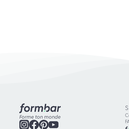
S
C
Forme ton monde
F
f