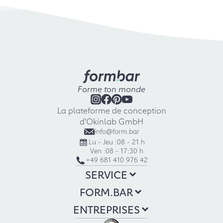
Forme ton monde
La plateforme de conception
d'Okinlab GmbH
info@form.bar
Lu - Jeu :
08 - 21 h
Ven :
08 - 17:30 h
+49 681 410 976 42
SERVICE
FORM.BAR
ENTREPRISES