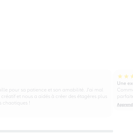
Une exé
lle pour sa patience et son amabilité. J'ai mal
Comme 
, créatif et nous a aidés à créer des étagères plus
parfait
s chaotiques !
Apprendr