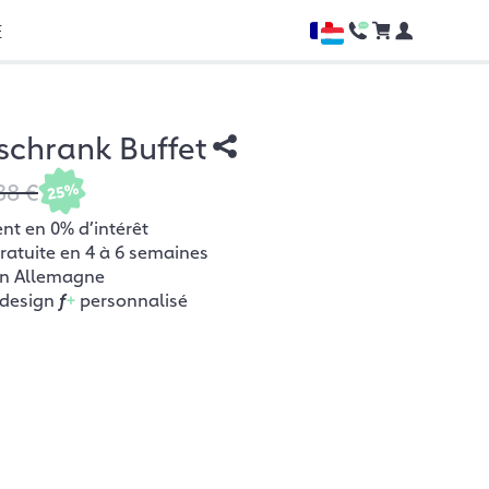
E
chrank Buffet
38 €
25%
t en 0% d’intérêt
gratuite en 4 à 6 semaines
en Allemagne
 design
f
+
personnalisé