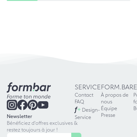
SERVICE
FORM.BAR
Contact
À propos de
P
Forme ton monde
FAQ
nous
f
f
+
Équipe
B
Design-
Presse
Newsletter
Service
Bénéficiez d'offres exclusives &
restez toujours à jour !