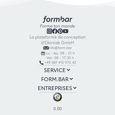
Forme ton monde
La plateforme de conception
d'Okinlab GmbH
info@form.bar
Lu - Jeu :
08 - 21 h
Ven :
08 - 17:30 h
+49 681 410 976 42
SERVICE
FORM.BAR
ENTREPRISES
0.00