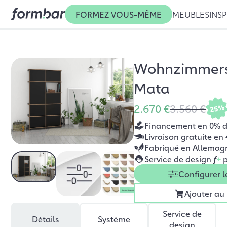
FORMEZ VOUS-MÊME
MEUBLES
INSP
Wohnzimmer
Mata
2.670 €
3.560 €
25%
Financement en 0% d’
Livraison gratuite en
Fabriqué en Allemag
Service de design
f
+
p
Configurer l
Ajouter au
Service de
Détails
Système
design