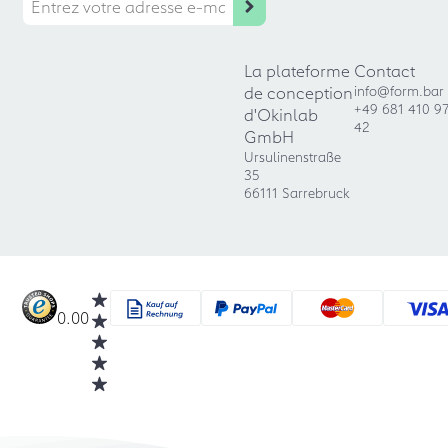
La plateforme
Contact
de conception
info@form.bar
+49 681 410 9
d'Okinlab
42
GmbH
Ursulinenstraße
35
66111 Sarrebruck
0.00