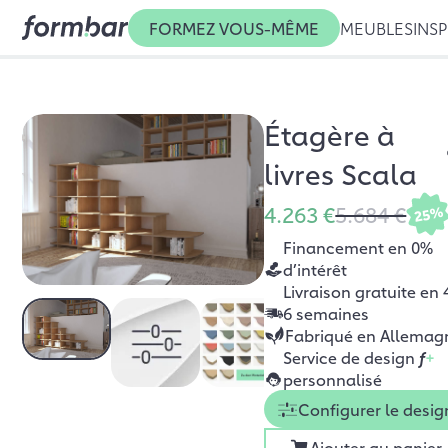
FORMEZ VOUS-MÊME
MEUBLES
INSP
Étagère à
livres Scala
4.263 €
5.684 €
25%
Financement en 0%
d’intérêt
Livraison gratuite en 
6 semaines
Fabriqué en Allemag
Service de design
f
+
personnalisé
Configurer le desig
Ajouter au panier