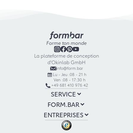
Forme ton monde
La plateforme de conception
d'Okinlab GmbH
info@form.bar
Lu - Jeu :
08 - 21 h
Ven :
08 - 17:30 h
+49 681 410 976 42
SERVICE
FORM.BAR
ENTREPRISES