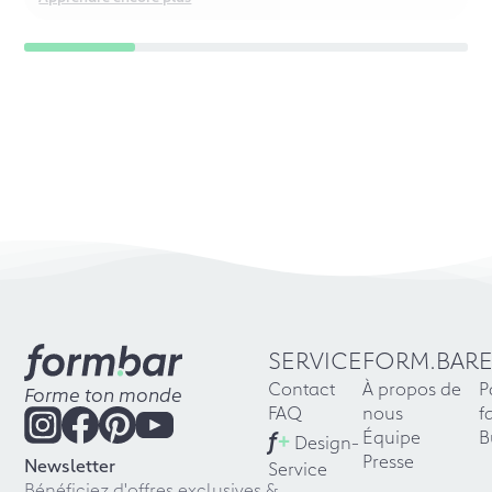
SERVICE
FORM.BAR
Contact
À propos de
P
Forme ton monde
FAQ
nous
f
f
+
Équipe
B
Design-
Presse
Newsletter
Service
Bénéficiez d'offres exclusives &