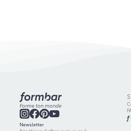
S
C
Forme ton monde
F
f
Newsletter
Bénéficiez d'offres exclusives &