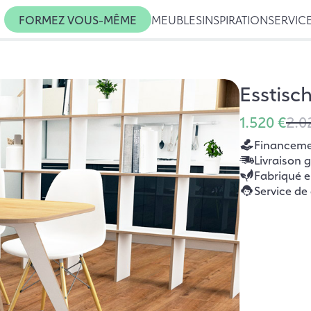
FORMEZ VOUS-MÊME
MEUBLES
INSPIRATION
SERVIC
Esstisc
1.520 €
2.0
Financemen
Livraison 
Fabriqué 
Service de