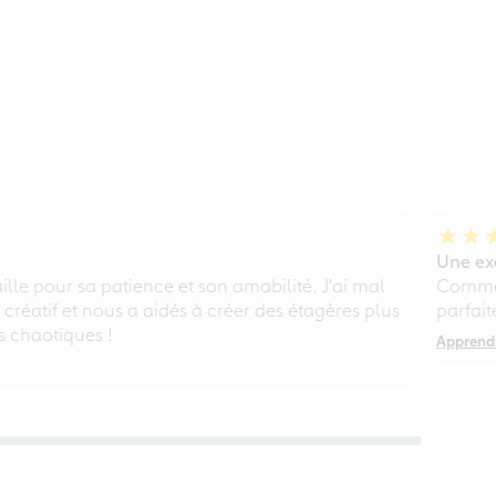
Une exé
lle pour sa patience et son amabilité. J'ai mal
Comme 
, créatif et nous a aidés à créer des étagères plus
parfait
s chaotiques !
Apprendr