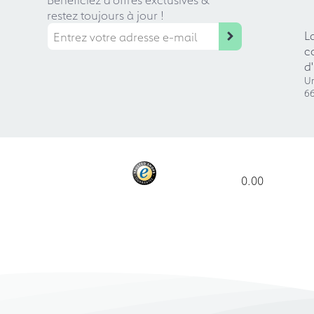
restez toujours à jour !
L
c
d
Ur
66
0.00