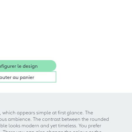
figurer le design
outer au panier
, which appears simple at first glance. The
nious ambience. The contrast between the rounded
able looks modern and yet timeless. You prefer
ng. There you can also change the colour or the