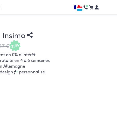
E
h Insimo
27 €
25%
t en 0% d’intérêt
gratuite en 4 à 6 semaines
en Allemagne
 design
f
+
personnalisé