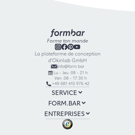
Forme ton monde
La plateforme de conception
d'Okinlab GmbH
info@form.bar
Lu - Jeu :
08 - 21 h
Ven :
08 - 17:30 h
+49 681 410 976 42
SERVICE
FORM.BAR
ENTREPRISES