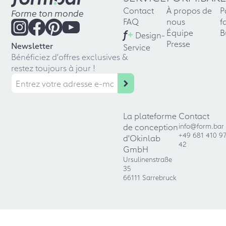
Contact
À propos de
P
Forme ton monde
FAQ
nous
f
f
+
Équipe
B
Design-
Presse
Newsletter
Service
Bénéficiez d'offres exclusives &
restez toujours à jour !
La plateforme
Contact
de conception
info@form.bar
+49 681 410 9
d'Okinlab
42
GmbH
Ursulinenstraße
35
66111 Sarrebruck