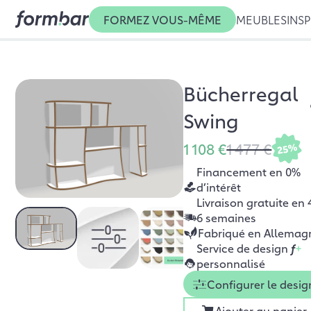
FORMEZ VOUS-MÊME
MEUBLES
INSP
Bücherregal
Swing
1 108 €
1 477 €
25%
Financement en 0%
d’intérêt
Livraison gratuite en 
6 semaines
Fabriqué en Allemag
Service de design
f
+
personnalisé
Configurer le desig
Ajouter au panier