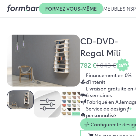
FORMEZ VOUS-MÊME
MEUBLES
INSP
CD-DVD-
Regal Mili
782 €
1 043 €
25%
Financement en 0%
d’intérêt
Livraison gratuite en 
6 semaines
Fabriqué en Allemag
Service de design
f
+
personnalisé
Configurer le desig
Ajouter au panier