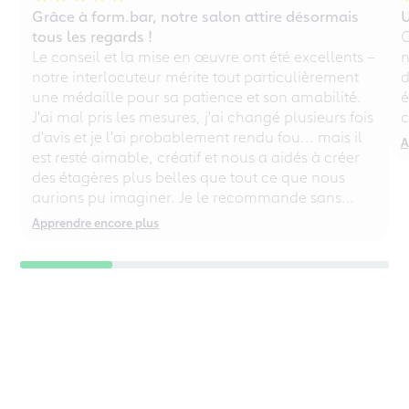
Grâce à form.bar, notre salon attire désormais
U
tous les regards !
C
Le conseil et la mise en œuvre ont été excellents –
n
notre interlocuteur mérite tout particulièrement
d
une médaille pour sa patience et son amabilité.
é
J'ai mal pris les mesures, j'ai changé plusieurs fois
c
d'avis et je l'ai probablement rendu fou... mais il
A
est resté aimable, créatif et nous a aidés à créer
des étagères plus belles que tout ce que nous
aurions pu imaginer. Je le recommande sans
réserve, même aux perfectionnistes chaotiques !
Apprendre encore plus