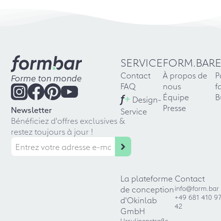
SERVICE
FORM.BAR
Contact
À propos de
P
Forme ton monde
FAQ
nous
f
f
+
Équipe
B
Design-
Presse
Newsletter
Service
Bénéficiez d'offres exclusives &
restez toujours à jour !
La plateforme
Contact
de conception
info@form.bar
+49 681 410 9
d'Okinlab
42
GmbH
Ursulinenstraße