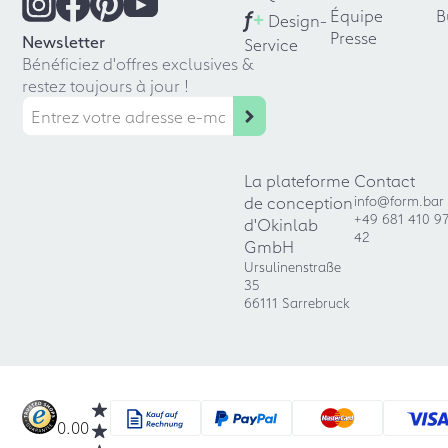
f
+
Équipe
B
Design-
Presse
Newsletter
Service
Bénéficiez d'offres exclusives &
restez toujours à jour !
La plateforme
Contact
de conception
info@form.bar
+49 681 410 9
d'Okinlab
42
GmbH
Ursulinenstraße
35
66111 Sarrebruck
0.00