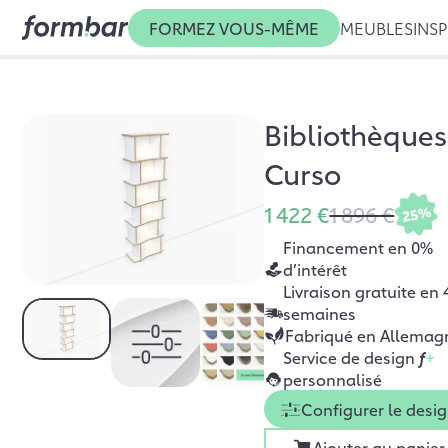
FORMEZ VOUS-MÊME
MEUBLES
INSP
Bibliothèques
Curso
1 422 €
1 896 €
25%
Financement en 0%
d’intérêt
Livraison gratuite en 
semaines
Fabriqué en Allemag
Service de design
f
+
personnalisé
Configurer le desi
Ajouter au panier