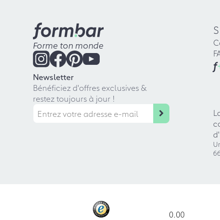
S
C
Forme ton monde
F
f
Newsletter
Bénéficiez d'offres exclusives &
restez toujours à jour !
L
c
d
Ur
66
0.00