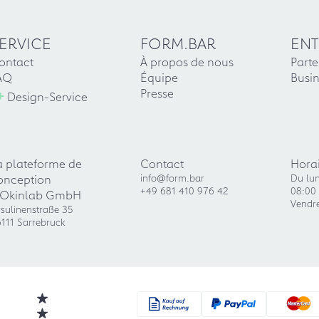
ERVICE
FORM.BAR
ENT
ontact
À propos de nous
Parte
AQ
Équipe
Busin
+
Presse
Design-Service
a plateforme de
Contact
Horai
onception
info@form.bar
Du lun
+49 681 410 976 42
08:00 
'Okinlab GmbH
Vendre
sulinenstraße 35
111 Sarrebruck