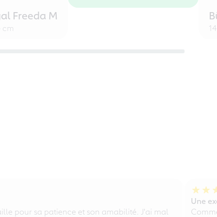
al Freeda M
B
4 cm
14
Une exé
lle pour sa patience et son amabilité. J'ai mal
Comme 