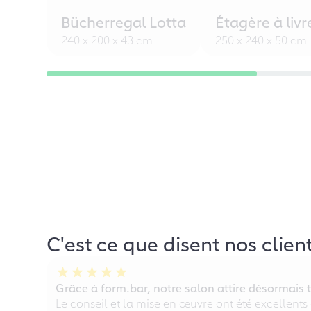
Bücherregal Lotta
Étagère à livr
240 x 200 x 43 cm
250 x 240 x 50 cm
C'est ce que disent nos clien
Grâce à form.bar, notre salon attire désormais t
Le conseil et la mise en œuvre ont été excellents