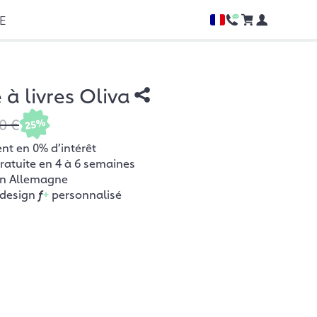
CE
 à livres Oliva
0 €
25%
t en 0% d’intérêt
gratuite en 4 à 6 semaines
en Allemagne
 design
f
+
personnalisé