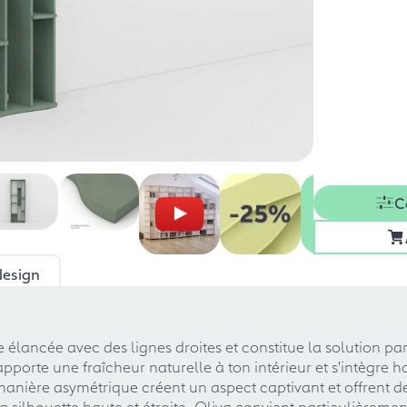
C
design
 élancée avec des lignes droites et constitue la solution pa
apporte une fraîcheur naturelle à ton intérieur et s'intègre
ère asymétrique créent un aspect captivant et offrent de mu
a silhouette haute et étroite, Oliva convient particulièrem