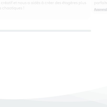
, créatif et nous a aidés à créer des étagères plus
parfait
s chaotiques !
Apprendr