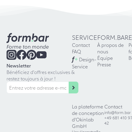
SERVICE
FORM.BAR
Contact
À propos de
P
Forme ton monde
FAQ
nous
f
f
+
Équipe
B
Design-
Presse
Newsletter
Service
Bénéficiez d'offres exclusives &
restez toujours à jour !
La plateforme
Contact
de conception
info@form.bar
+49 681 410 9
d'Okinlab
42
GmbH
Ursulinenstraße