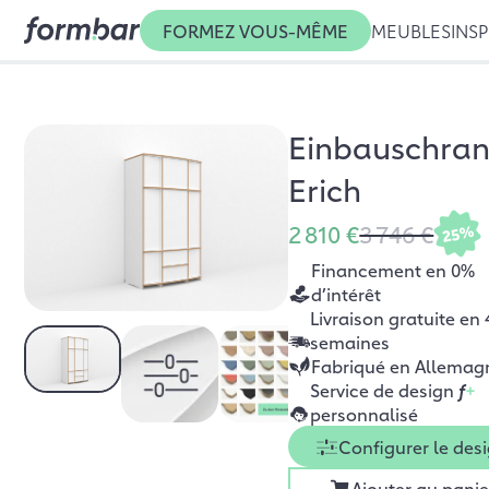
FORMEZ VOUS-MÊME
MEUBLES
INSP
Einbauschra
Erich
2 810 €
3 746 €
25%
Financement en 0%
d’intérêt
Livraison gratuite en 
semaines
Fabriqué en Allemag
Service de design
f
+
personnalisé
Configurer le des
Ajouter au panie