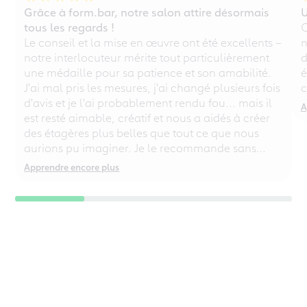
Grâce à form.bar, notre salon attire désormais
U
tous les regards !
C
Le conseil et la mise en œuvre ont été excellents –
n
notre interlocuteur mérite tout particulièrement
d
une médaille pour sa patience et son amabilité.
é
J'ai mal pris les mesures, j'ai changé plusieurs fois
c
d'avis et je l'ai probablement rendu fou... mais il
A
est resté aimable, créatif et nous a aidés à créer
des étagères plus belles que tout ce que nous
aurions pu imaginer. Je le recommande sans
réserve, même aux perfectionnistes chaotiques !
Apprendre encore plus