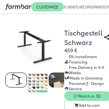
CUSTOMIZE
FURNITURES
INSPIRATIO
Tischgestell
Schwarz
459 €
0% Installment
Financing
Free Delivery in 4-6
Weeks
Made in Germany
Personal
f
+
Design
Service
Watch in 3D
Add to cart