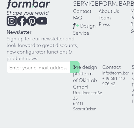
SERVICE
FORM.BAR
Contact
About Us
M
Shape your world
FAQ
Team
P
f
+
Press
B
Design-
S
Newsletter
Service
Sign up for our newsletter and
look forward to great discounts,
new configurator functions &
product news!
The design
Contact
platform
info@form.bar
+49 681 410
of Okinlab
M
976 42
T
GmbH
0
Ursulinenstraße
F
35
1
66111
Saarbrücken