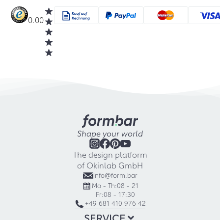
0.00
Shape your world
The design platform
of Okinlab GmbH
info@form.bar
Mo - Th:
08 - 21
Fr:
08 - 17:30
+49 681 410 976 42
SERVICE