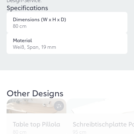
Design-Service.
Specifications
Dimensions (W x H x D)
80 cm
Material
Weiß, Span, 19 mm
Other Designs
Table top Pillola
Schreibtischplatte P
80 cm
95 cm