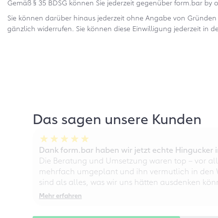
Gemäß § 35 BDSG können Sie jederzeit gegenüber form.bar by o
Sie können darüber hinaus jederzeit ohne Angabe von Gründen 
gänzlich widerrufen. Sie können diese Einwilligung jederzeit in d
Das sagen unsere Kunden
Dank form.bar haben wir jetzt echte Hingucke
Die Beratung und Umsetzung waren top – vor all
mehrfach umgeplant und ihn vermutlich in den W
sind als alles, was wir uns hätten ausdenken kö
Mehr erfahren