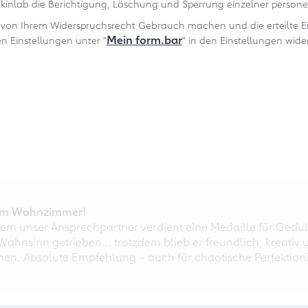
kinlab die Berichtigung, Löschung und Sperrung einzelner perso
von Ihrem Widerspruchsrecht Gebrauch machen und die erteilte Ein
Mein form.bar
en Einstellungen unter "
" in den Einstellungen wide
r im Wohnzimmer!
em unser Ansprechpartner verdient eine Medaille für Gedul
ahnsinn getrieben… trotzdem blieb er freundlich, kreativ u
nnen. Absolute Empfehlung – auch für chaotische Perfektioni