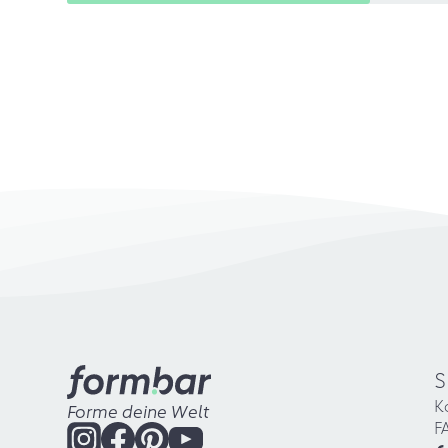
S
K
Forme deine Welt
F