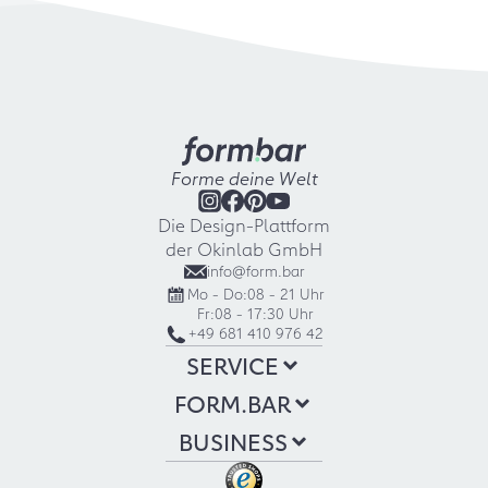
Forme deine Welt
Die Design-Plattform
der Okinlab GmbH
info@form.bar
Mo - Do:
08 - 21 Uhr
Fr:
08 - 17:30 Uhr
+49 681 410 976 42
SERVICE
FORM.BAR
BUSINESS