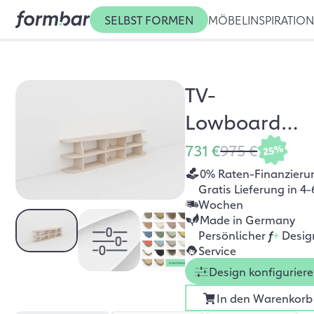
SELBST FORMEN
MÖBEL
INSPIRATIO
TV-
Lowboard
Sisa
731 €
975 €
25%
0% Raten-Finanzieru
Gratis Lieferung in 4-
Wochen
Made in Germany
Persönlicher
f
+
Desig
Service
Design konfigurier
In den Warenkorb