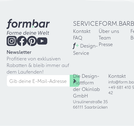
SERVICE
FORM.BAR
Kontakt
Über uns
F
Forme deine Welt
FAQ
Team
B
f
+
Presse
Design-
Newsletter
Service
Profitiere von exklusiven
Rabatten & bleib immer auf
dem Laufenden!
Die Design-
Kontakt
Plattform
info@form.ba
+49 681 410 
der Okinlab
42
GmbH
Ursulinenstraße 35
66111 Saarbrücken