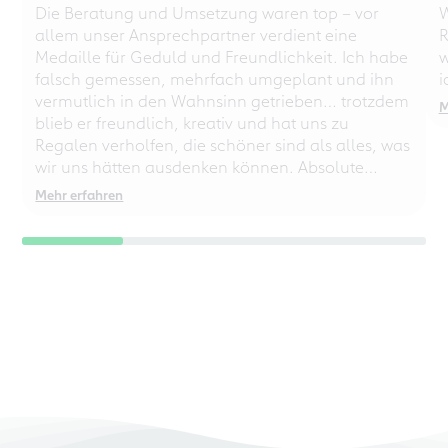
Die Beratung und Umsetzung waren top – vor
W
allem unser Ansprechpartner verdient eine
R
Medaille für Geduld und Freundlichkeit. Ich habe
w
falsch gemessen, mehrfach umgeplant und ihn
i
vermutlich in den Wahnsinn getrieben… trotzdem
M
blieb er freundlich, kreativ und hat uns zu
Regalen verholfen, die schöner sind als alles, was
wir uns hätten ausdenken können. Absolute
Empfehlung – auch für chaotische
Mehr erfahren
Perfektionisten!