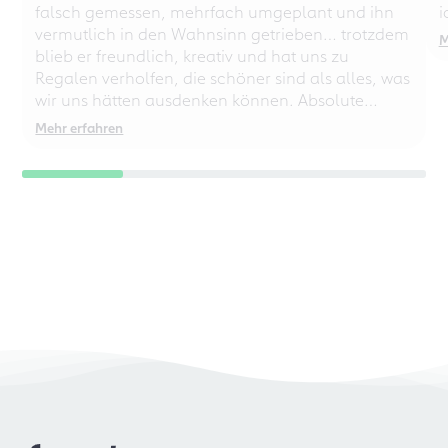
falsch gemessen, mehrfach umgeplant und ihn
i
vermutlich in den Wahnsinn getrieben… trotzdem
M
blieb er freundlich, kreativ und hat uns zu
Regalen verholfen, die schöner sind als alles, was
wir uns hätten ausdenken können. Absolute
Empfehlung – auch für chaotische
Mehr erfahren
Perfektionisten!