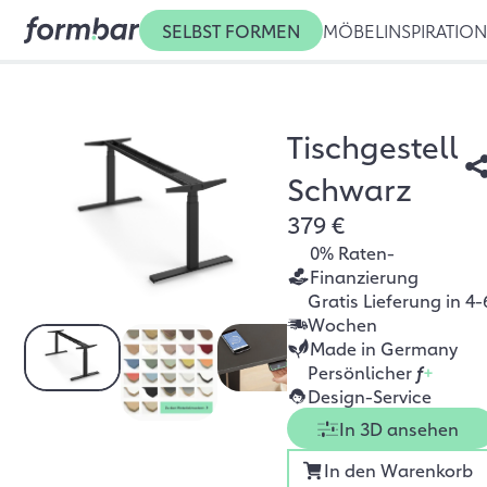
SELBST FORMEN
MÖBEL
INSPIRATIO
Tischgestell
Schwarz
379 €
0% Raten-
Finanzierung
Gratis Lieferung in 4-
Wochen
Made in Germany
Persönlicher
f
+
Design-Service
In 3D ansehen
In den Warenkorb