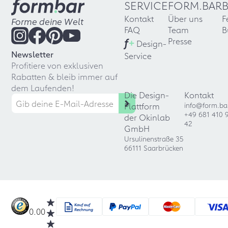
SERVICE
FORM.BAR
Kontakt
Über uns
F
Forme deine Welt
FAQ
Team
B
f
+
Presse
Design-
Newsletter
Service
Profitiere von exklusiven
Rabatten & bleib immer auf
dem Laufenden!
Die Design-
Kontakt
Plattform
info@form.ba
+49 681 410 
der Okinlab
42
GmbH
Ursulinenstraße 35
66111 Saarbrücken
0.00