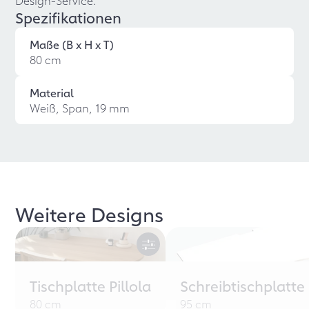
Design-Service.
Spezifikationen
Maße (B x H x T)
80 cm
Material
Weiß, Span, 19 mm
Weitere Designs
Tischplatte Pillola
Schreibtischplatte
80 cm
95 cm