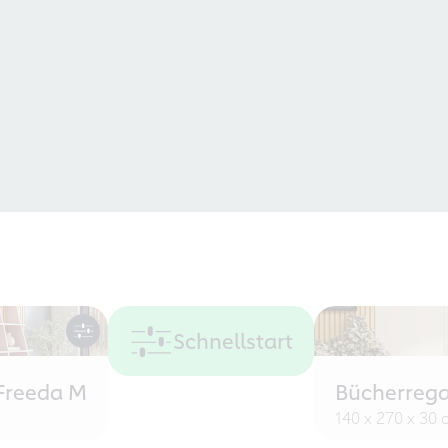
Schnellstart
Freeda M
Bücherrega
140 x 270 x 30