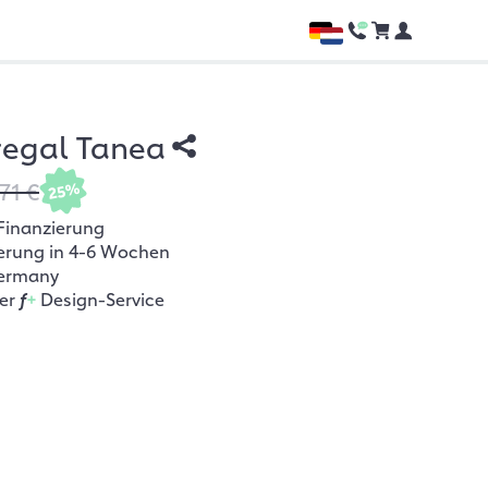
regal Tanea
71 €
25%
Finanzierung
ferung in 4-6 Wochen
ermany
her
f
+
Design-Service