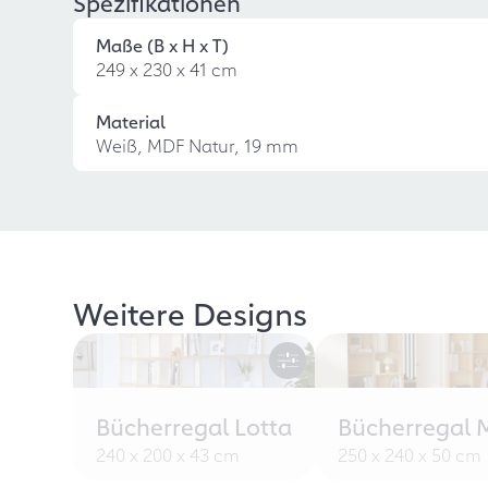
Spezifikationen
Maße (B x H x T)
249 x 230 x 41 cm
Material
Weiß, MDF Natur, 19 mm
Weitere Designs
Bücherregal Lotta
Bücherregal 
240 x 200 x 43 cm
250 x 240 x 50 cm