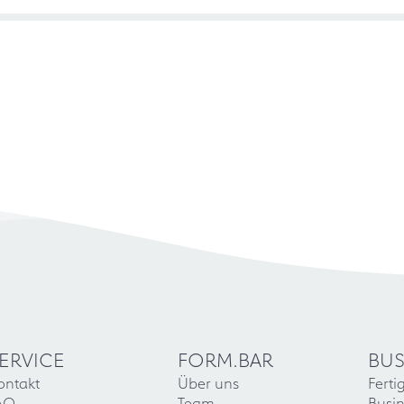
ERVICE
FORM.BAR
BUS
ontakt
Über uns
Ferti
AQ
Team
Busin