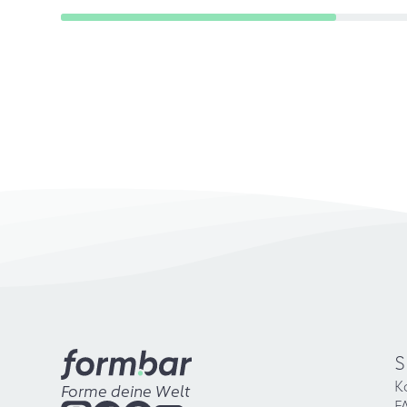
S
K
Forme deine Welt
F