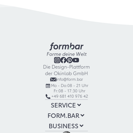
Forme deine Welt
Die Design-Plattform
der Okinlab GmbH
info@form.bar
Mo - Do:
08 - 21 Uhr
Fr:
08 - 17:30 Uhr
+49 681 410 976 42
SERVICE
FORM.BAR
BUSINESS