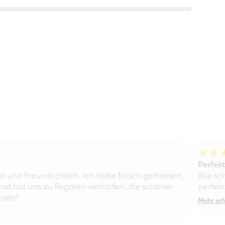
Perfek
d und Freundlichkeit. Ich habe falsch gemessen,
Wie sc
nd hat uns zu Regalen verholfen, die schöner
perfekt
sten!
Mehr erf