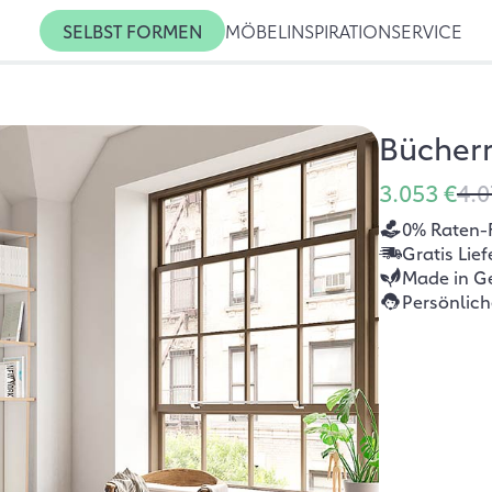
SELBST FORMEN
MÖBEL
INSPIRATION
SERVICE
Bücher
3.053 €
4.0
0% Raten-
Gratis Lie
Made in G
Persönlic