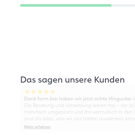
Das sagen unsere Kunden
Dank form.bar haben wir jetzt echte Hingucke
Die Beratung und Umsetzung waren top – vor all
mehrfach umgeplant und ihn vermutlich in den W
sind als alles, was wir uns hätten ausdenken kö
Mehr erfahren