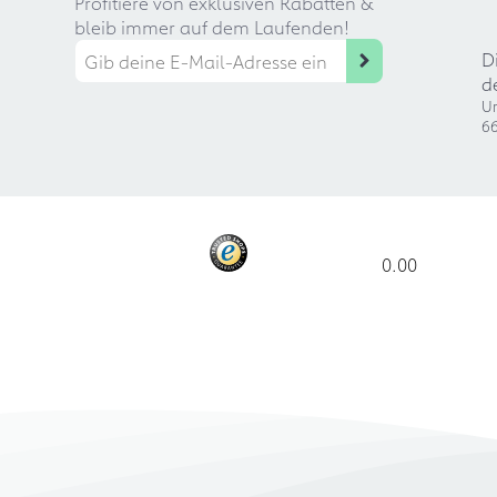
Profitiere von exklusiven Rabatten &
bleib immer auf dem Laufenden!
D
d
Ur
66
0.00