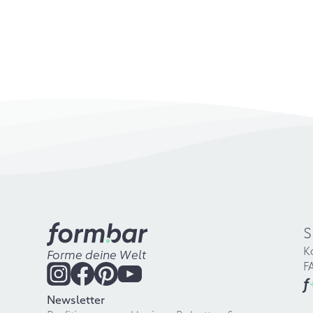
S
K
Forme deine Welt
F
f
Newsletter