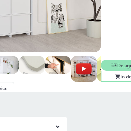
Desig
In d
vice