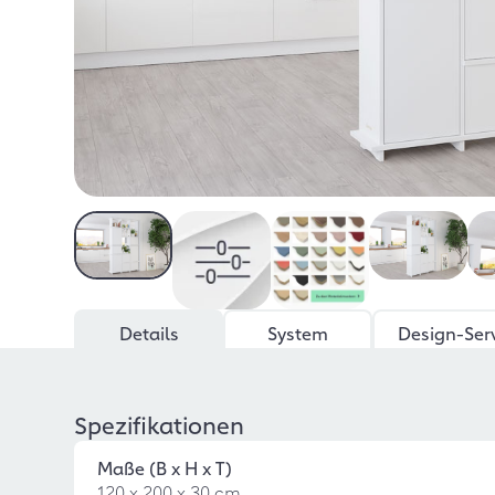
Details
System
Design-Ser
Spezifikationen
Maße (B x H x T)
120 x 200 x 30 cm