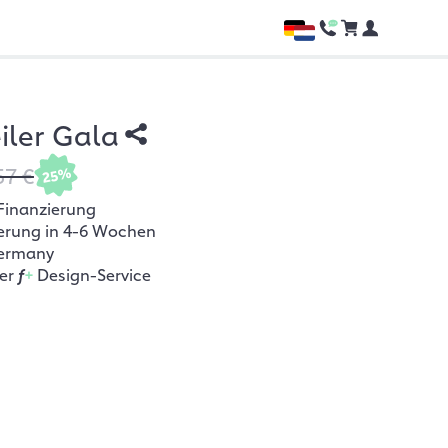
iler Gala
57 €
25%
Finanzierung
ferung in 4-6 Wochen
ermany
her
f
+
Design-Service