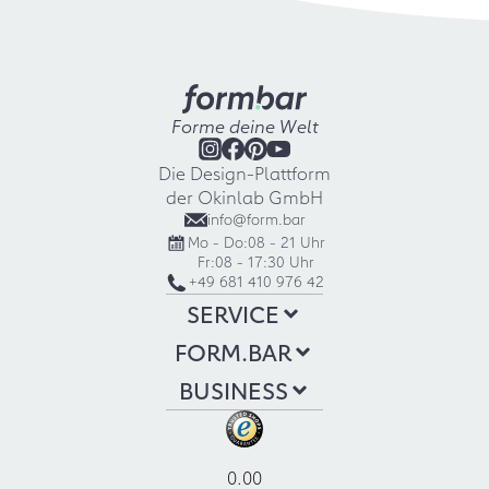
Forme deine Welt
Die Design-Plattform
der Okinlab GmbH
info@form.bar
Mo - Do:
08 - 21 Uhr
Fr:
08 - 17:30 Uhr
+49 681 410 976 42
SERVICE
FORM.BAR
BUSINESS
0.00