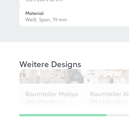
Material
Weiß, Span, 19 mm
Weitere Designs
Raumteiler Maliya
Raumteiler Al
200 x 200 x 41 cm
249 x 230 x 28 cm