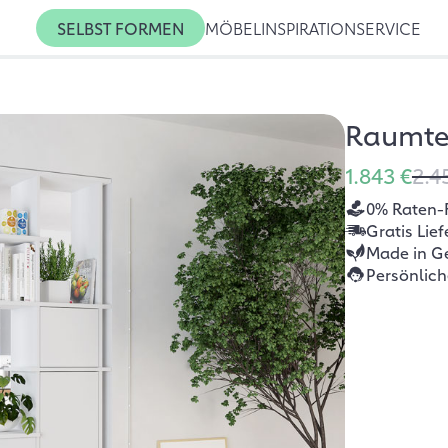
SELBST FORMEN
MÖBEL
INSPIRATION
SERVICE
Raumte
1.843 €
2.4
0% Raten-
Gratis Lie
Made in G
Persönlic