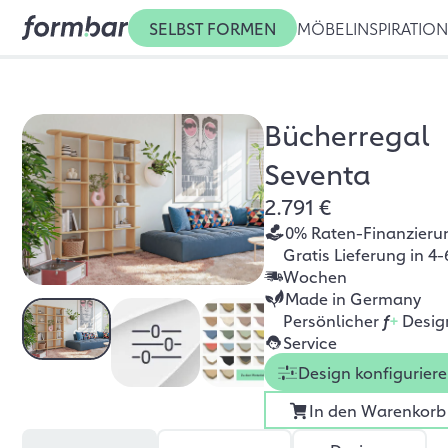
SELBST FORMEN
MÖBEL
INSPIRATIO
Bücherregal
Seventa
2.791 €
0% Raten-Finanzieru
Gratis Lieferung in 4-
Wochen
Made in Germany
Persönlicher
f
+
Desig
Service
Design konfigurier
In den Warenkorb