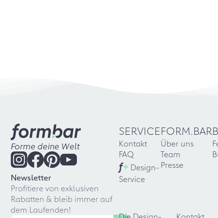
SERVICE
FORM.BAR
Kontakt
Über uns
F
Forme deine Welt
FAQ
Team
B
f
+
Presse
Design-
Newsletter
Service
Profitiere von exklusiven
Rabatten & bleib immer auf
dem Laufenden!
Die Design-
Kontakt