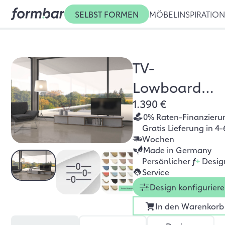
SELBST FORMEN
MÖBEL
INSPIRATIO
TV-
Lowboard
1.390 €
Zio
0% Raten-Finanzieru
Gratis Lieferung in 4-
Wochen
Made in Germany
Persönlicher
f
+
Desig
Service
Design konfigurier
In den Warenkorb