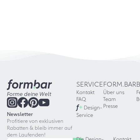
SERVICE
FORM.BAR
Kontakt
Über uns
F
Forme deine Welt
FAQ
Team
B
f
+
Presse
Design-
Newsletter
Service
Profitiere von exklusiven
Rabatten & bleib immer auf
dem Laufenden!
Die Design-
Kontakt