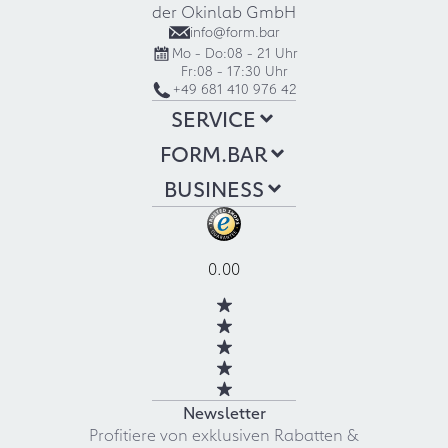
der Okinlab GmbH
info@form.bar
Mo - Do:
08 - 21 Uhr
Fr:
08 - 17:30 Uhr
+49 681 410 976 42
SERVICE
FORM.BAR
BUSINESS
0.00
Newsletter
Profitiere von exklusiven Rabatten &