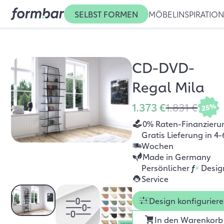
SELBST FORMEN
MÖBEL
INSPIRATIO
CD-DVD-
Regal Mila
1.373 €
1.831 €
25%
0% Raten-Finanzieru
Gratis Lieferung in 4-
Wochen
Made in Germany
Persönlicher
f
+
Desig
Service
Design konfigurier
In den Warenkorb