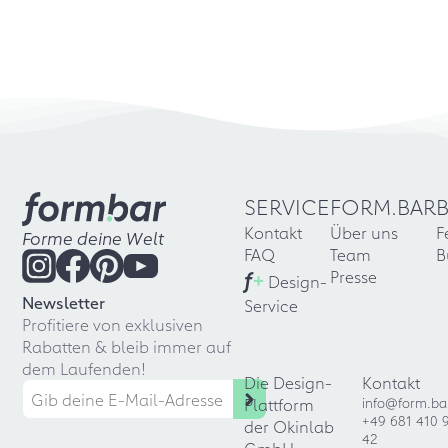
SERVICE
FORM.BAR
Kontakt
Über uns
F
Forme deine Welt
FAQ
Team
B
f
+
Presse
Design-
Newsletter
Service
Profitiere von exklusiven
Rabatten & bleib immer auf
dem Laufenden!
Die Design-
Kontakt
Plattform
info@form.ba
+49 681 410 
der Okinlab
42