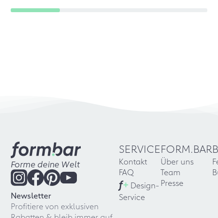
SERVICE
FORM.BAR
Kontakt
Über uns
F
Forme deine Welt
FAQ
Team
B
f
+
Presse
Design-
Newsletter
Service
Profitiere von exklusiven
Rabatten & bleib immer auf