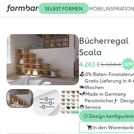
SELBST FORMEN
MÖBEL
INSPIRATIO
Bücherregal
Scala
4.263 €
5.684 €
25%
0% Raten-Finanzieru
Gratis Lieferung in 4-
Wochen
Made in Germany
Persönlicher
f
+
Desig
Service
Design konfigurier
In den Warenkorb