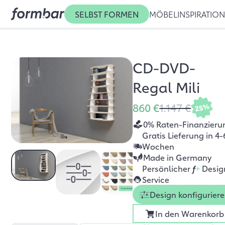
SELBST FORMEN
MÖBEL
INSPIRATIO
CD-DVD-
Regal Mili
860 €
1.147 €
25%
0% Raten-Finanzieru
Gratis Lieferung in 4-
Wochen
Made in Germany
Persönlicher
f
+
Desig
Service
Design konfigurier
In den Warenkorb