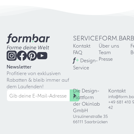
SERVICE
FORM.BAR
Kontakt
Über uns
F
Forme deine Welt
FAQ
Team
B
f
+
Presse
Design-
Newsletter
Service
Profitiere von exklusiven
Rabatten & bleib immer auf
dem Laufenden!
Die Design-
Kontakt
Plattform
info@form.ba
+49 681 410 
der Okinlab
42
GmbH
Ursulinenstraße 35
66111 Saarbrücken