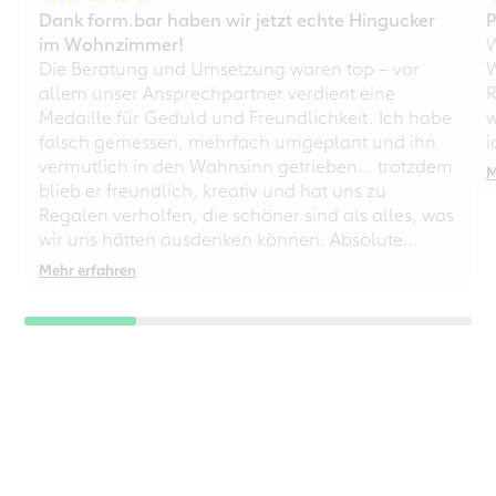
Dank form.bar haben wir jetzt echte Hingucker
P
im Wohnzimmer!
W
Die Beratung und Umsetzung waren top – vor
W
allem unser Ansprechpartner verdient eine
R
Medaille für Geduld und Freundlichkeit. Ich habe
w
falsch gemessen, mehrfach umgeplant und ihn
i
vermutlich in den Wahnsinn getrieben… trotzdem
M
blieb er freundlich, kreativ und hat uns zu
Regalen verholfen, die schöner sind als alles, was
wir uns hätten ausdenken können. Absolute
Empfehlung – auch für chaotische
Mehr erfahren
Perfektionisten!