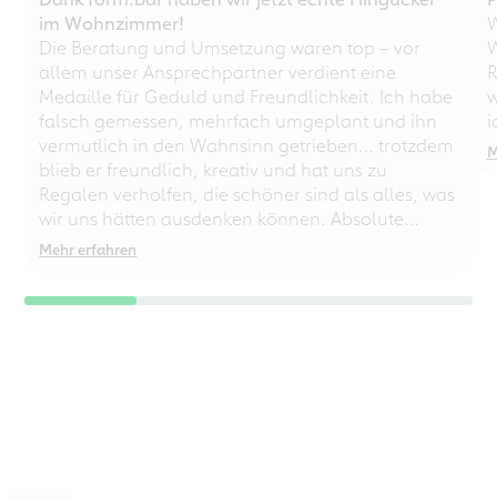
im Wohnzimmer!
W
Die Beratung und Umsetzung waren top – vor
W
allem unser Ansprechpartner verdient eine
R
Medaille für Geduld und Freundlichkeit. Ich habe
w
falsch gemessen, mehrfach umgeplant und ihn
i
vermutlich in den Wahnsinn getrieben… trotzdem
M
blieb er freundlich, kreativ und hat uns zu
Regalen verholfen, die schöner sind als alles, was
wir uns hätten ausdenken können. Absolute
Empfehlung – auch für chaotische
Mehr erfahren
Perfektionisten!