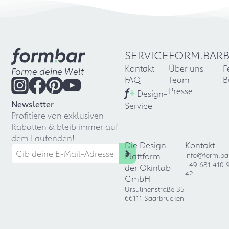
SERVICE
FORM.BAR
Kontakt
Über uns
F
Forme deine Welt
FAQ
Team
B
f
+
Presse
Design-
Newsletter
Service
Profitiere von exklusiven
Rabatten & bleib immer auf
dem Laufenden!
Die Design-
Kontakt
Plattform
info@form.ba
+49 681 410 
der Okinlab
42
GmbH
Ursulinenstraße 35
66111 Saarbrücken