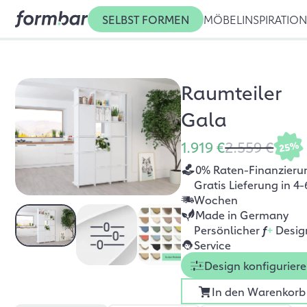
SELBST FORMEN
MÖBEL
INSPIRATIO
Raumteiler
Gala
1.919 €
2.559 €
25%
0% Raten-Finanzieru
Gratis Lieferung in 4-
Wochen
Made in Germany
Persönlicher
f
+
Desig
Service
Design konfigurier
In den Warenkorb