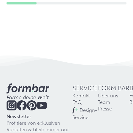
SERVICE
FORM.BAR
Kontakt
Über uns
F
Forme deine Welt
FAQ
Team
B
f
+
Presse
Design-
Newsletter
Service
Profitiere von exklusiven
Rabatten & bleib immer auf