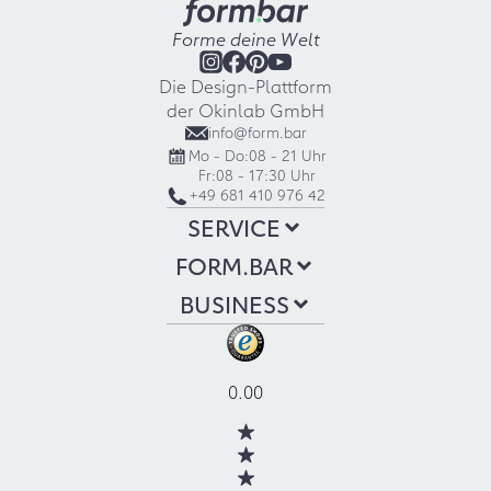
Forme deine Welt
Die Design-Plattform
der Okinlab GmbH
info@form.bar
Mo - Do:
08 - 21 Uhr
Fr:
08 - 17:30 Uhr
+49 681 410 976 42
SERVICE
FORM.BAR
BUSINESS
0.00