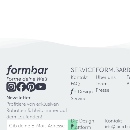
SERVICE
FORM.BAR
Kontakt
Über uns
F
Forme deine Welt
FAQ
Team
B
f
+
Presse
Design-
Newsletter
Service
Profitiere von exklusiven
Rabatten & bleib immer auf
dem Laufenden!
Die Design-
Kontakt
Plattform
info@form.ba