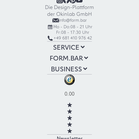
Die Design-Plattform
der Okinlab GmbH
info@form.bar
Mo - Do:
08 - 21 Uhr
Fr:
08 - 17:30 Uhr
+49 681 410 976 42
SERVICE
FORM.BAR
BUSINESS
0.00
Newsletter