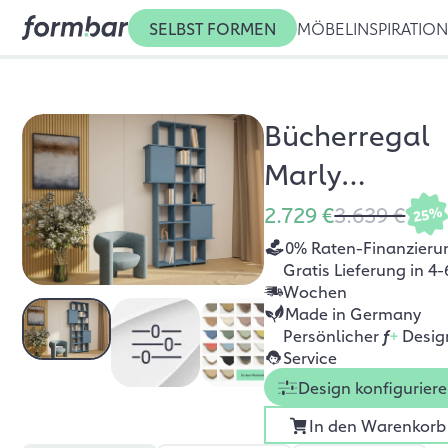
SELBST FORMEN
MÖBEL
INSPIRATIO
Bücherregal
Marly
Nebelblau
2.729 €
3.639 €
25%
0% Raten-Finanzieru
Gratis Lieferung in 4-
Wochen
Made in Germany
Persönlicher
f
+
Desig
Service
Design konfigurier
In den Warenkorb