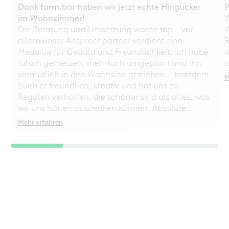
Dank form.bar haben wir jetzt echte Hingucker
P
im Wohnzimmer!
W
Die Beratung und Umsetzung waren top – vor
W
allem unser Ansprechpartner verdient eine
R
Medaille für Geduld und Freundlichkeit. Ich habe
w
falsch gemessen, mehrfach umgeplant und ihn
i
vermutlich in den Wahnsinn getrieben… trotzdem
M
blieb er freundlich, kreativ und hat uns zu
Regalen verholfen, die schöner sind als alles, was
wir uns hätten ausdenken können. Absolute
Empfehlung – auch für chaotische
Mehr erfahren
Perfektionisten!