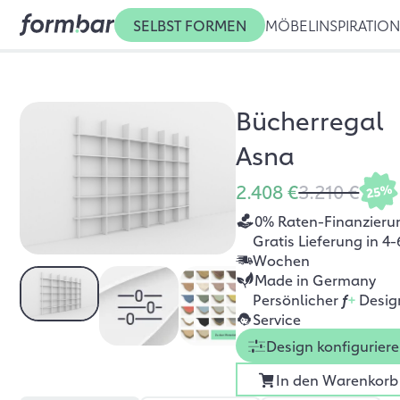
SELBST FORMEN
MÖBEL
INSPIRATIO
Bücherregal
Asna
2.408 €
3.210 €
25%
0% Raten-Finanzieru
Gratis Lieferung in 4-
Wochen
Made in Germany
Persönlicher
f
+
Desig
Service
Design konfigurier
In den Warenkorb