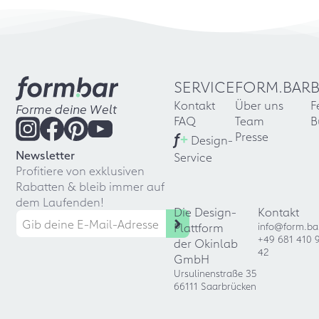
SERVICE
FORM.BAR
Kontakt
Über uns
F
Forme deine Welt
FAQ
Team
B
f
+
Presse
Design-
Newsletter
Service
Profitiere von exklusiven
Rabatten & bleib immer auf
dem Laufenden!
Die Design-
Kontakt
Plattform
info@form.ba
+49 681 410 
der Okinlab
42
GmbH
Ursulinenstraße 35
66111 Saarbrücken