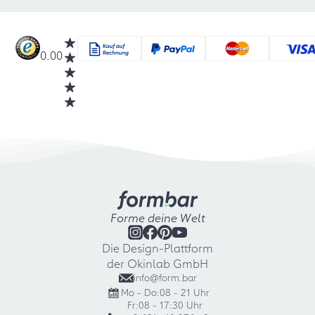
0.00
Forme deine Welt
Die Design-Plattform
der Okinlab GmbH
info@form.bar
Mo - Do:
08 - 21 Uhr
Fr:
08 - 17:30 Uhr