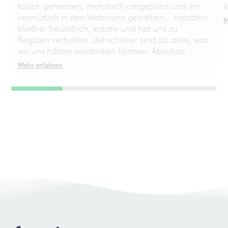
falsch gemessen, mehrfach umgeplant und ihn
i
vermutlich in den Wahnsinn getrieben… trotzdem
M
blieb er freundlich, kreativ und hat uns zu
Regalen verholfen, die schöner sind als alles, was
wir uns hätten ausdenken können. Absolute
Empfehlung – auch für chaotische
Mehr erfahren
Perfektionisten!