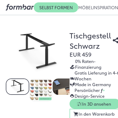
SELBST FORMEN
MÖBEL
INSPIRATIO
Tischgestell
Schwarz
EUR 459
0% Raten-
Finanzierung
Gratis Lieferung in 4-
Wochen
Made in Germany
Persönlicher
f
+
Design-Service
In 3D ansehen
In den Warenkorb