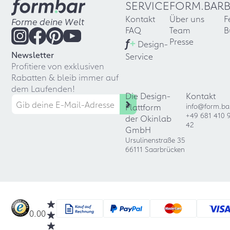
SERVICE
FORM.BAR
Kontakt
Über uns
F
Forme deine Welt
FAQ
Team
B
f
+
Presse
Design-
Newsletter
Service
Profitiere von exklusiven
Rabatten & bleib immer auf
dem Laufenden!
Die Design-
Kontakt
Plattform
info@form.ba
+49 681 410 
der Okinlab
42
GmbH
Ursulinenstraße 35
66111 Saarbrücken
0.00