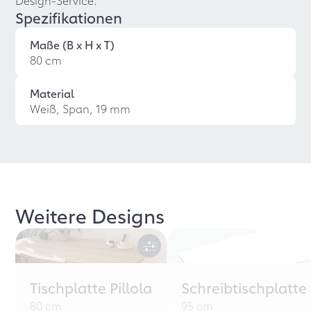
Design-Service.
Spezifikationen
Maße (B x H x T)
80 cm
Material
Weiß, Span, 19 mm
Weitere Designs
Tischplatte Pillola
Schreibtischplatte
80 cm
95 cm