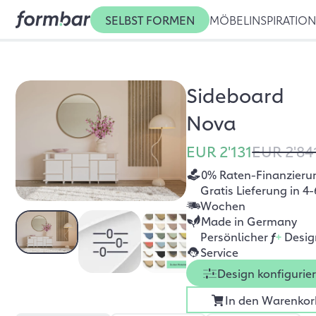
SELBST FORMEN
MÖBEL
INSPIRATIO
Sideboard
Nova
EUR 2'131
EUR 2'84
0% Raten-Finanzieru
Gratis Lieferung in 4-
Wochen
Made in Germany
Persönlicher
f
+
Desig
Service
Design konfigurie
In den Warenkor