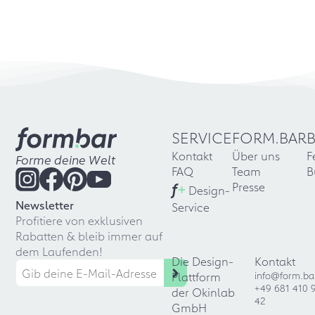
SERVICE
FORM.BAR
Kontakt
Über uns
F
Forme deine Welt
FAQ
Team
B
f
+
Presse
Design-
Newsletter
Service
Profitiere von exklusiven
Rabatten & bleib immer auf
dem Laufenden!
Die Design-
Kontakt
Plattform
info@form.ba
+49 681 410 
der Okinlab
42
GmbH