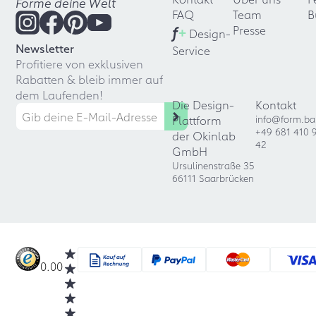
Forme deine Welt
FAQ
Team
B
f
+
Presse
Design-
Newsletter
Service
Profitiere von exklusiven
Rabatten & bleib immer auf
dem Laufenden!
Die Design-
Kontakt
Plattform
info@form.ba
+49 681 410 
der Okinlab
42
GmbH
Ursulinenstraße 35
66111 Saarbrücken
0.00