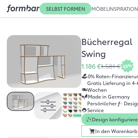
SELBST FORMEN
MÖBEL
INSPIRATIO
Bücherregal
Swing
1.186 €
1.581 €
25%
0% Raten-Finanzieru
Gratis Lieferung in 4-
Wochen
Made in Germany
Persönlicher
f
+
Desig
Service
Design konfigurier
In den Warenkorb