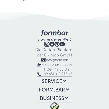
Forme deine Welt
Die Design-Plattform
der Okinlab GmbH
info@form.bar
Mo - Do:
08 - 21 Uhr
Fr:
08 - 17:30 Uhr
+49 681 410 976 42
SERVICE
FORM.BAR
BUSINESS