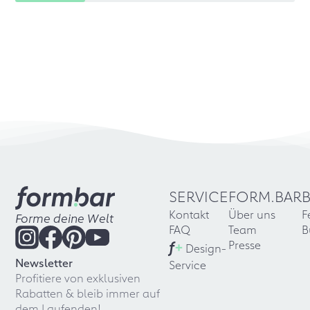
SERVICE
FORM.BAR
Kontakt
Über uns
F
Forme deine Welt
FAQ
Team
B
f
+
Presse
Design-
Newsletter
Service
Profitiere von exklusiven
Rabatten & bleib immer auf
dem Laufenden!