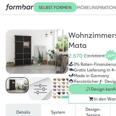
SELBST FORMEN
MÖBEL
INSPIRATIO
Wohnzimmer
Mata
2.670 €
3.560 €
25%
0% Raten-Finanzieru
Gratis Lieferung in 
Made in Germany
Persönlicher
f
+
Desig
Design konfi
In den War
Design-
Details
System
Service